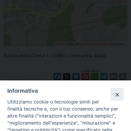
Leaflet
| Map data ©
OpenStreetMap
contributors
Piazza della Chiesa 1, COMO, Lombardia, Italia
condividi su
Facebook
X
Messenger
Pinterest
WhatsApp
Telegram
Email
Pr
Informativa
Utilizziamo cookie o tecnologie simili per
finalità tecniche e, con il tuo consenso, anche per
altre finalità ("interazioni e funzionalità semplici",
"miglioramento dell'esperienza", "misurazione" e
"targeting e pubblicità") come specificato nella