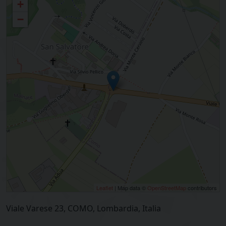
+
−
Leaflet
| Map data ©
OpenStreetMap
contributors
Viale Varese 23, COMO, Lombardia, Italia