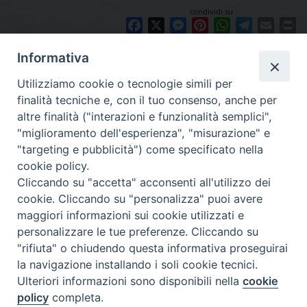
condividi su
Facebook
X
Messenger
Pinterest
WhatsApp
Telegram
Email
Pr
Informativa
Utilizziamo cookie o tecnologie simili per
finalità tecniche e, con il tuo consenso, anche per
altre finalità ("interazioni e funzionalità semplici",
"miglioramento dell'esperienza", "misurazione" e
"targeting e pubblicità") come specificato nella
cookie policy.
Diocesi
Cliccando su "accetta" acconsenti all'utilizzo dei
cookie. Cliccando su "personalizza" puoi avere
di Como
maggiori informazioni sui cookie utilizzati e
personalizzare le tue preferenze. Cliccando su
"rifiuta" o chiudendo questa informativa proseguirai
la navigazione installando i soli cookie tecnici.
Diocesi di Como | piazza Grimoldi, 5
Ulteriori informazioni sono disponibili nella
cookie
policy
completa.