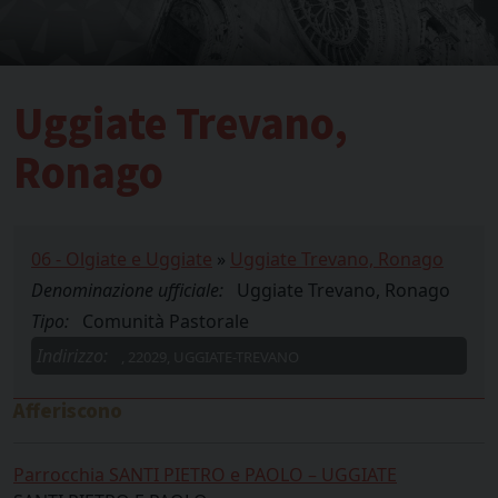
Uggiate Trevano,
Ronago
06 - Olgiate e Uggiate
»
Uggiate Trevano, Ronago
Denominazione ufficiale:
Uggiate Trevano, Ronago
Tipo:
Comunità Pastorale
Indirizzo:
, 22029, UGGIATE-TREVANO
Afferiscono
Parrocchia SANTI PIETRO e PAOLO – UGGIATE