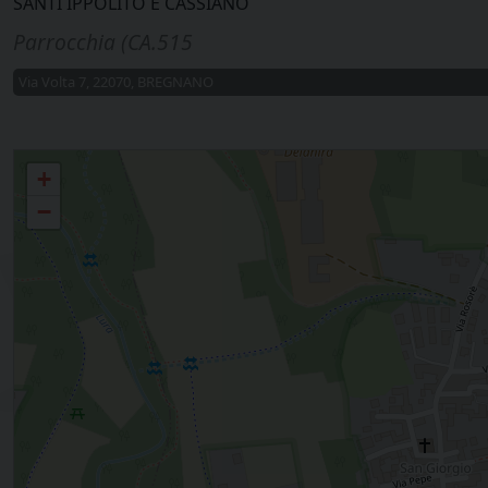
SANTI IPPOLITO E CASSIANO
Parrocchia (CA.515
Via Volta 7, 22070, BREGNANO
Bregnano S. Giorgio, S. Michele, Puginate
+
−