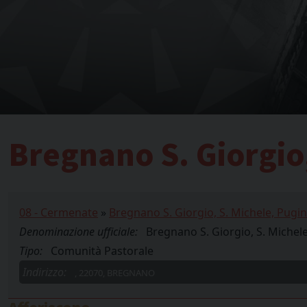
Bregnano S. Giorgio
08 - Cermenate
»
Bregnano S. Giorgio, S. Michele, Pugi
Denominazione ufficiale:
Bregnano S. Giorgio, S. Michel
Tipo:
Comunità Pastorale
Indirizzo:
, 22070, BREGNANO