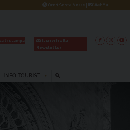
Orari Sante Messe
|
WebMail
ati stampa
Iscriviti alla
Newsletter
INFO TOURIST