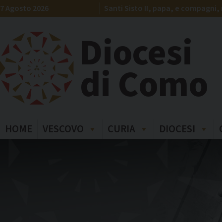
Skip
7 Agosto 2026
Santi Sisto II, papa, e compagni, 
to
content
Diocesi
di Como
HOME
VESCOVO
CURIA
DIOCESI