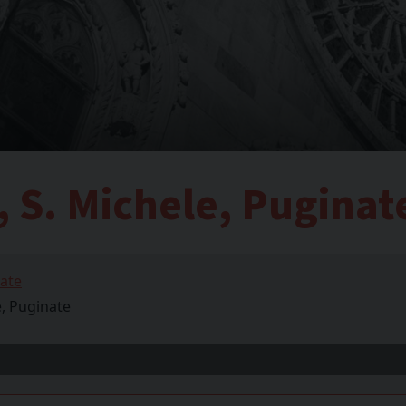
, S. Michele, Puginat
nate
e, Puginate