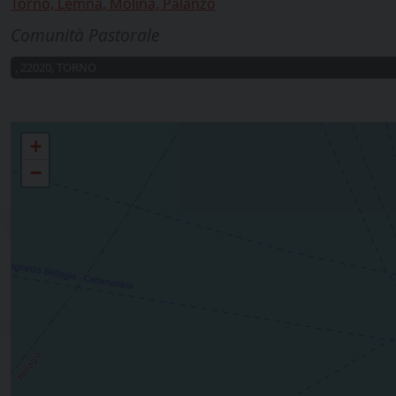
Torno, Lemna, Molina, Palanzo
Comunità Pastorale
, 22020, TORNO
11 - 12 Bellagio e Torno
+
−