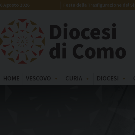
Skip
6 Agosto 2026
Festa della Trasfigurazione del S
to
content
Diocesi
di Como
HOME
VESCOVO
CURIA
DIOCESI