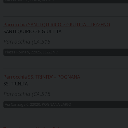
Parrocchia SANTI QUIRICO e GIULITTA – LEZZENO
SANTI QUIRICO E GIULITTA
Parrocchia (CA.515
Piazza Roma 9, 22025, LEZZENO
Parrocchia SS. TRINITA’ – POGNANA
SS. TRINITA'
Parrocchia (CA.515
Via Canzaga 6, 22020, POGNANA LARIO