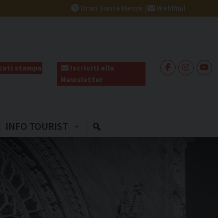
Orari Sante Messe
|
WebMail
ati stampa
Iscriviti alla
Newsletter
INFO TOURIST