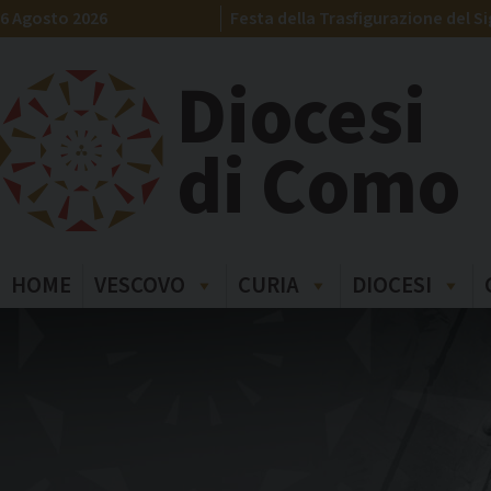
Skip
6 Agosto 2026
Festa della Trasfigurazione del S
to
content
Diocesi
di Como
HOME
VESCOVO
CURIA
DIOCESI