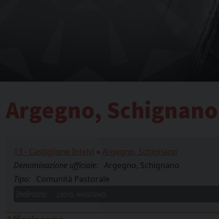
Argegno, Schignano
13 - Castiglione Intelvi
»
Argegno, Schignano
Denominazione ufficiale:
Argegno, Schignano
Tipo:
Comunità Pastorale
Indirizzo:
, 22010, ARGEGNO