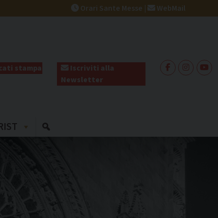
Orari Sante Messe
|
WebMail
ati stampa
Iscriviti alla
Newsletter
RIST