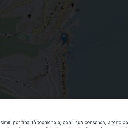
imili per finalità tecniche e, con il tuo consenso, anche per 