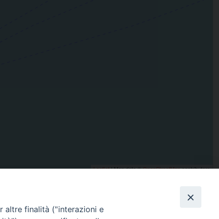
Leaflet
| Map data ©
OpenStreetMap
contributors
altre finalità ("interazioni e
condividi su