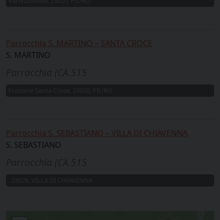
Via Nazionale, 23020, PIURO
Parrocchia S. MARTINO – SANTA CROCE
S. MARTINO
Parrocchia (CA.515
Frazione Santa Croce, 23020, PIURO
Parrocchia S. SEBASTIANO – VILLA DI CHIAVENNA
S. SEBASTIANO
Parrocchia (CA.515
, 23029, VILLA DI CHIAVENNA
Villa di Chiavenna, Borgonuovo, Santa Croce Di Piuro, Prosto "Val Bregaglia"