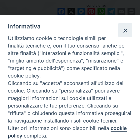
condividi su
Facebook
X
Messenger
Pinterest
WhatsApp
Telegram
Email
Pr
Informativa
Utilizziamo cookie o tecnologie simili per
finalità tecniche e, con il tuo consenso, anche per
altre finalità ("interazioni e funzionalità semplici",
"miglioramento dell'esperienza", "misurazione" e
"targeting e pubblicità") come specificato nella
cookie policy.
Diocesi
Cliccando su "accetta" acconsenti all'utilizzo dei
cookie. Cliccando su "personalizza" puoi avere
di Como
maggiori informazioni sui cookie utilizzati e
personalizzare le tue preferenze. Cliccando su
"rifiuta" o chiudendo questa informativa proseguirai
la navigazione installando i soli cookie tecnici.
Diocesi di Como | piazza Grimoldi, 5
Ulteriori informazioni sono disponibili nella
cookie
policy
completa.