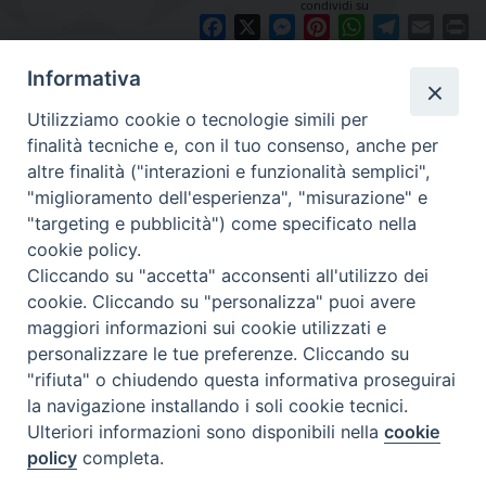
condividi su
Facebook
X
Messenger
Pinterest
WhatsApp
Telegram
Email
Pr
Informativa
Utilizziamo cookie o tecnologie simili per
finalità tecniche e, con il tuo consenso, anche per
altre finalità ("interazioni e funzionalità semplici",
"miglioramento dell'esperienza", "misurazione" e
"targeting e pubblicità") come specificato nella
cookie policy.
Diocesi
Cliccando su "accetta" acconsenti all'utilizzo dei
cookie. Cliccando su "personalizza" puoi avere
di Como
maggiori informazioni sui cookie utilizzati e
personalizzare le tue preferenze. Cliccando su
"rifiuta" o chiudendo questa informativa proseguirai
la navigazione installando i soli cookie tecnici.
Diocesi di Como | piazza Grimoldi, 5
Ulteriori informazioni sono disponibili nella
cookie
policy
completa.
Riproduzione solo con permesso.