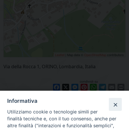
Leaflet
| Map data ©
OpenStreetMap
contributors
Via della Rocca 1, ORINO, Lombardia, Italia
condividi su
Facebook
X
Messenger
Pinterest
WhatsApp
Telegram
Email
Pr
Informativa
Utilizziamo cookie o tecnologie simili per
finalità tecniche e, con il tuo consenso, anche per
altre finalità ("interazioni e funzionalità semplici",