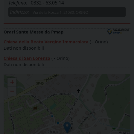
Telefono:
0332 - 63.05.14
Indirizzo:
Via della Rocca 1, 21030, ORINO
Orari Sante Messe da Pmap
Chiesa della Beata Vergine Immacolata
( - Orino)
Dati non disponibili
Chiesa di San Lorenzo
( - Orino)
Dati non disponibili
Parrocchia B. VERGINE IMMACOLATA - ORINO
+
−