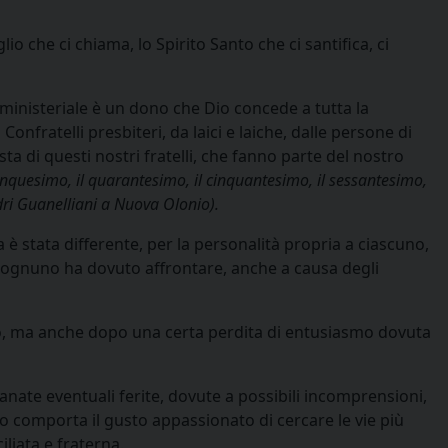
io che ci chiama, lo Spirito Santo che ci santifica, ci
 ministeriale è un dono che Dio concede a tutta la
nfratelli presbiteri, da laici e laiche, dalle persone di
ta di questi nostri fratelli, che fanno parte del nostro
inquesimo, il quarantesimo, il cinquantesimo, il sessantesimo,
dri Guanelliani a Nuova Olonio).
è stata differente, per la personalità propria a ciascuno,
he ognuno ha dovuto affrontare, anche a causa degli
ero, ma anche dopo una certa perdita di entusiasmo dovuta
 sanate eventuali ferite, dovute a possibili incomprensioni,
o comporta il gusto appassionato di cercare le vie più
liata e fraterna.