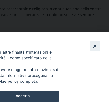
ita sacerdotale e religiosa, a continuazione della vostra
onsolazione e speranza e lo guidino sulle vie sempre
altre finalità ("interazioni e
condividi su
cità") come specificato nella
Facebook
X
Messenger
Pinterest
WhatsApp
Telegram
Email
Pr
 avere maggiori informazioni sui
sta informativa proseguirai la
Iscriviti alla Newsletter
kie policy
completa.
Accetta
Preferenze Cookie