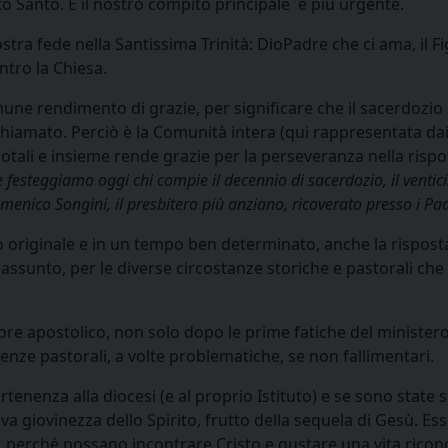
rito Santo. È il nostro compito principale e più urgente.
ra fede nella Santissima Trinità: DioPadre che ci ama, il Figl
ntro la Chiesa.
une rendimento di grazie, per significare che il sacerdozio
iamato. Perciò è la Comunità intera (qui rappresentata dai Co
otali e insieme rende grazie per la perseveranza nella rispos
 festeggiamo oggi chi compie il decennio di sacerdozio, il ventic
menico Songini, il presbitero più anziano, ricoverato presso i Pa
originale e in un tempo ben determinato, anche la risposta 
a assunto, per le diverse circostanze storiche e pastorali c
dore apostolico, non solo dopo le prime fatiche del minist
erienze pastorali, a volte problematiche, se non fallimentari.
artenenza alla diocesi (e al proprio Istituto) e se sono state
 giovinezza dello Spirito, frutto della sequela di Gesù. Ess
a, perché possano incontrare Cristo e gustare una vita riconci