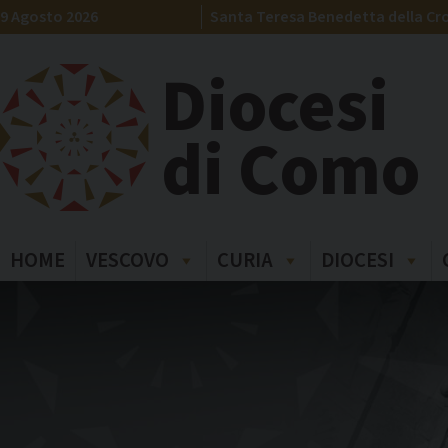
Skip
9 Agosto 2026
Santa Teresa Benedetta della Cro
to
content
Diocesi
di Como
HOME
VESCOVO
CURIA
DIOCESI