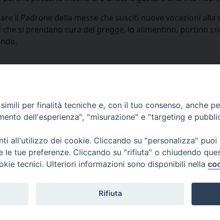
are il Padrone della messe che susciti nuove vocazioni alla v
i che si prendano cura del gregge, lo alimentino, portino c
ondo.
imili per finalità tecniche e, con il tuo consenso, anche per 
amento dell'esperienza", "misurazione" e "targeting e pubbli
i all'utilizzo dei cookie. Cliccando su "personalizza" puoi
re le tue preferenze. Cliccando su "rifiuta" o chiudendo que
Diocesi di Como | piazza Grimoldi, 5
okie tecnici. Ulteriori informazioni sono disponibili nella
coo
Riproduzione solo con permesso.
Tutti i diritti sono riservati.
Privacy-Disclaimer
Rifiuta