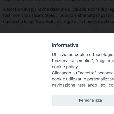
Ancora un auspicio: che ciascuno di voi abbia cura di preg
testimonianza sacerdotale. Il popolo è affamato di pastor
nuove che lo Spirito suscita nell’oggi della Chiesa e del m
05/04/2018
Informativa
card. Oscar Cantoni
Utilizziamo cookie o tecnologie s
funzionalità semplici", "miglior
cookie policy.
Cliccando su "accetta" acconsent
Diocesi
cookie utilizzati e personalizza
navigazione installando i soli co
di Como
Personalizza