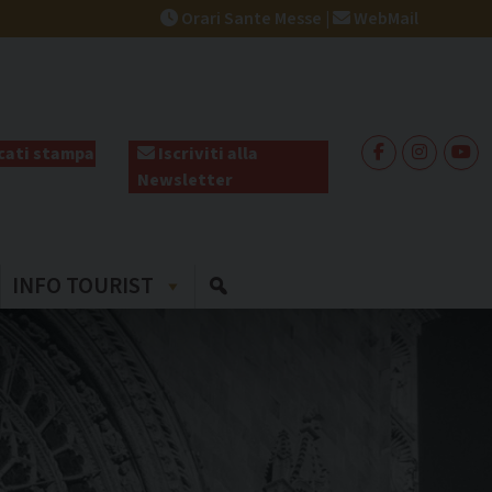
Orari Sante Messe
|
WebMail
ati stampa
Iscriviti alla
Newsletter
INFO TOURIST