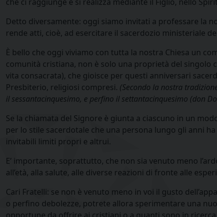
che ci raggiunge e si realizza mediante il Figlio, nello Spi
Detto diversamente: oggi siamo invitati a professare la nost
rende atti, cioè, ad esercitare il sacerdozio ministeriale de
È bello che oggi viviamo con tutta la nostra Chiesa un com
comunità cristiana, non è solo una proprietà del singolo ch
vita consacrata), che gioisce per questi anniversari sacerd
Presbiterio, religiosi compresi.
(Secondo la nostra tradizione
il sessantacinquesimo, e perfino il settantacinquesimo (don Do
Se la chiamata del Signore è giunta a ciascuno in un modo 
per lo stile sacerdotale che una persona lungo gli anni h
invitabili limiti propri e altrui.
E’ importante, soprattutto, che non sia venuto meno l’ar
all’età, alla salute, alle diverse reazioni di fronte alle esp
Cari Fratelli: se non è venuto meno in voi il gusto dell’app
o perfino debolezze, potrete allora sperimentare una nuova
opportune da offrire ai cristiani o a quanti sono in ricerc