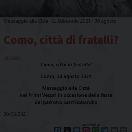
Messaggio alla Città - S. Abbondio 2021 - 30 agosto
Como, città di fratelli?
Discorsi
Como, città di fratelli?
Como, 30 agosto 2021
Messaggio alla Città
nei Primi Vespri in occasione della festa
del patrono
Sant’Abbondio
30/08/2021
condividi su
Facebook
X
Messenger
Pinterest
WhatsApp
Telegram
Email
Pr