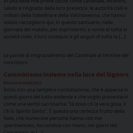
In una delle mie prime uscite come cardinale, incontro,
saluto e ringrazio della loro presenza le autorità civili e
militari della Valtellina e della Valchiavenna, che hanno
voluto raccogliersi qui, in questo santuario, nella
giornata del malato, per esprimermi, a nome di tutta la
società civile, il loro ossequio e gli auguri di tutta la […]
Le parole di ringraziamento del Cardinale al termine del
concistoro
Camminiamo insieme nella luce del Signore
Discorsi
05/09/2022
Inizio con una semplice constatazione, che è apparsa in
questi giorni del tutto evidente e che voglio presentarvi
come una verità sacrosanta: “là dove c’è la vera gioia, lì
c’è lo Spirito Santo”. È questa una certezza frutto della
fede, che numerose persone hanno con me
sperimentato, toccandola con mano, nei giorni del
Concistoro, in […]