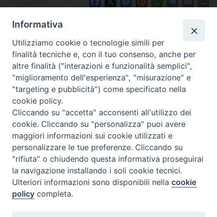
Facebook
X
Messenger
Pinterest
WhatsApp
Telegram
Email
Pr
Informativa
Utilizziamo cookie o tecnologie simili per
finalità tecniche e, con il tuo consenso, anche per
altre finalità ("interazioni e funzionalità semplici",
"miglioramento dell'esperienza", "misurazione" e
"targeting e pubblicità") come specificato nella
cookie policy.
Diocesi
Cliccando su "accetta" acconsenti all'utilizzo dei
cookie. Cliccando su "personalizza" puoi avere
di Como
maggiori informazioni sui cookie utilizzati e
personalizzare le tue preferenze. Cliccando su
"rifiuta" o chiudendo questa informativa proseguirai
la navigazione installando i soli cookie tecnici.
Diocesi di Como | piazza Grimoldi, 5
Ulteriori informazioni sono disponibili nella
cookie
policy
completa.
Riproduzione solo con permesso.
Tutti i diritti sono riservati.
Privacy-Disclaimer