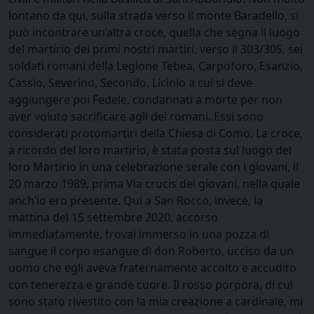
lontano da qui, sulla strada verso il monte Baradello, si
può incontrare un’altra croce, quella che segna il luogo
del martirio dei primi nostri martiri, verso il 303/305, sei
soldati romani della Legione Tebea, Carpoforo, Esanzio,
Cassio, Severino, Secondo, Licinio a cui si deve
aggiungere poi Fedele, condannati a morte per non
aver voluto sacrificare agli dei romani. Essi sono
considerati protomartiri della Chiesa di Como. La croce,
a ricordo del loro martirio, è stata posta sul luogo del
loro Martirio in una celebrazione serale con i giovani, il
20 marzo 1989, prima Via crucis dei giovani, nella quale
anch’io ero presente. Qui a San Rocco, invece, la
mattina del 15 settembre 2020, accorso
immediatamente, trovai immerso in una pozza di
sangue il corpo esangue di don Roberto, ucciso da un
uomo che egli aveva fraternamente accolto e accudito
con tenerezza e grande cuore. Il rosso porpora, di cui
sono stato rivestito con la mia creazione a cardinale, mi