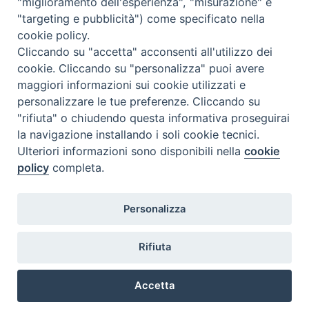
"miglioramento dell'esperienza", "misurazione" e
"targeting e pubblicità") come specificato nella
cookie policy.
Diocesi
Cliccando su "accetta" acconsenti all'utilizzo dei
cookie. Cliccando su "personalizza" puoi avere
di Como
maggiori informazioni sui cookie utilizzati e
personalizzare le tue preferenze. Cliccando su
"rifiuta" o chiudendo questa informativa proseguirai
la navigazione installando i soli cookie tecnici.
Diocesi di Como | piazza Grimoldi, 5
Ulteriori informazioni sono disponibili nella
cookie
policy
completa.
Riproduzione solo con permesso.
Tutti i diritti sono riservati.
Privacy-Disclaimer
Personalizza
Iscriviti alla Newsletter
Rifiuta
Accetta