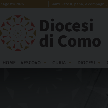
Skip
7 Agosto 2026
Santi Sisto II, papa, e compagni, 
to
content
Diocesi
di Como
HOME
VESCOVO
CURIA
DIOCESI