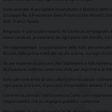
Sono onorato di accogliere innanzitutto il Ministro dello s
Giuseppe Re, il Presidente della Provincia Elio Moretti, tutt
dott. Franco Spada.
Ringrazio in particolare quanti mi hanno accompagnato a 
nuovi cardinali, provenienti da ogni parte del mondo, tra
Voi rappresentate la popolazione delle Valli, persone piene
discesi, nella prima metà del secolo scorso, sul lago di Co
So per esperienza provata che i Valtellinesi e Valchiaven
la situazione odierna come una sfida per esprimere al megl
Sono persone eredi di una cultura che ha saputo coltivare 
ogni parte ci si trovi, si possano intravvedere almeno 7 ca
Come ho accennato nell’incontro a Como con i rappresentant
responsabilità che un impegno pubblico comporta.
Non viviamo in una situazione facile, anzi molto compless