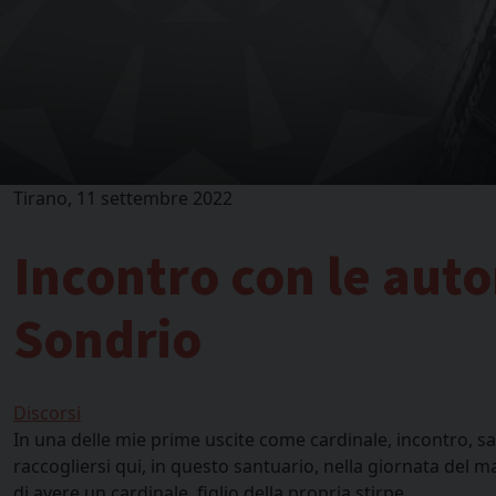
Tirano, 11 settembre 2022
Incontro con le autor
Sondrio
Discorsi
In una delle mie prime uscite come cardinale, incontro, salu
raccogliersi qui, in questo santuario, nella giornata del ma
di avere un cardinale, figlio della propria stirpe.