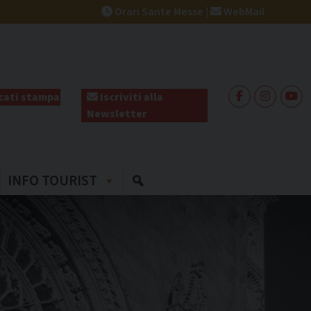
Orari Sante Messe
|
WebMail
ati stampa
Iscriviti alla
Newsletter
INFO TOURIST