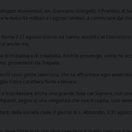
viluppo economico, on. Giancarlo Giorgetti, il Prefetto di S
e le Autorità militari e i signori sindaci, a cominciare dal sin
Roma il 27 agosto scorso ed hanno assistito al Concistoro 
 cui anche me.
 di iniziativa e di creatività. Anch’io provengo, come ho ac
mo, provenienti da Trepalle.
naschi sono gente laboriosa, che sa affrontare ogni avversi
io il loro carattere forte e tenace.
e manifestare anche una grande fede nel Signore, con una reli
mpanili, segno di una religiosità che non è sopita, solo deve
i della società civile, il giorno di s. Abbondio, il 31 agos
a, dove l’interesse che deve prevalere è quello comune e no