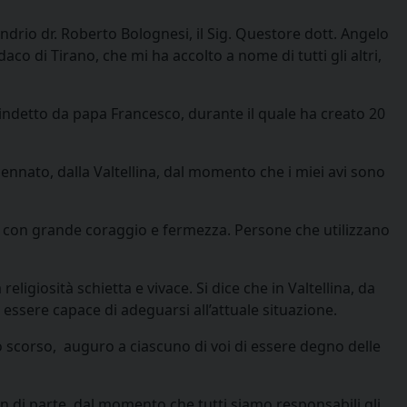
ondrio dr. Roberto Bolognesi, il Sig. Questore dott. Angelo
daco di Tirano, che mi ha accolto a nome di tutti gli altri,
indetto da papa Francesco, durante il quale ha creato 20
cennato, dalla Valtellina, dal momento che i miei avi sono
tà con grande coraggio e fermezza. Persone che utilizzano
giosità schietta e vivace. Si dice che in Valtellina, da
 essere capace di adeguarsi all’attuale situazione.
to scorso, auguro a ciascuno di voi di essere degno delle
n di parte, dal momento che tutti siamo responsabili gli