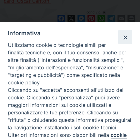
card. Oscar Cantoni
condividi su
Facebook
X
Messenger
Pinterest
WhatsApp
Telegram
Email
Pr
Informativa
Utilizziamo cookie o tecnologie simili per
finalità tecniche e, con il tuo consenso, anche per
altre finalità ("interazioni e funzionalità semplici",
"miglioramento dell'esperienza", "misurazione" e
"targeting e pubblicità") come specificato nella
cookie policy.
Diocesi
Cliccando su "accetta" acconsenti all'utilizzo dei
cookie. Cliccando su "personalizza" puoi avere
di Como
maggiori informazioni sui cookie utilizzati e
personalizzare le tue preferenze. Cliccando su
"rifiuta" o chiudendo questa informativa proseguirai
la navigazione installando i soli cookie tecnici.
Diocesi di Como | piazza Grimoldi, 5
Ulteriori informazioni sono disponibili nella
cookie