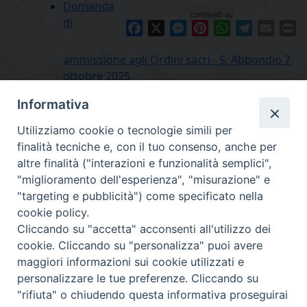
Domanda
condividi su
di
Facebook
X
Messenger
Pinterest
WhatsApp
Telegram
Email
Pr
ammissione agli Ordini sacri - S. Abbondio 7
ottobre 2025
Informativa
Utilizziamo cookie o tecnologie simili per
finalità tecniche e, con il tuo consenso, anche per
altre finalità ("interazioni e funzionalità semplici",
"miglioramento dell'esperienza", "misurazione" e
"targeting e pubblicità") come specificato nella
cookie policy.
Diocesi
Cliccando su "accetta" acconsenti all'utilizzo dei
cookie. Cliccando su "personalizza" puoi avere
di Como
maggiori informazioni sui cookie utilizzati e
personalizzare le tue preferenze. Cliccando su
"rifiuta" o chiudendo questa informativa proseguirai