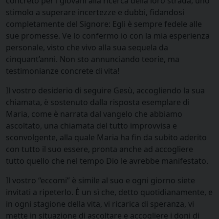
concreto per i giovani alla ricerca della loro strada, uno
stimolo a superare incertezze e dubbi, fidandosi
completamente del Signore: Egli è sempre fedele alle
sue promesse. Ve lo confermo io con la mia esperienza
personale, visto che vivo alla sua sequela da
cinquant’anni. Non sto annunciando teorie, ma
testimonianze concrete di vita!
Il vostro desiderio di seguire Gesù, accogliendo la sua
chiamata, è sostenuto dalla risposta esemplare di
Maria, come è narrata dal vangelo che abbiamo
ascoltato, una chiamata del tutto improvvisa e
sconvolgente, alla quale Maria ha fin da subito aderito
con tutto il suo essere, pronta anche ad accogliere
tutto quello che nel tempo Dio le avrebbe manifestato.
Il vostro “eccomi” è simile al suo e ogni giorno siete
invitati a ripeterlo. È un sì che, detto quotidianamente, e
in ogni stagione della vita, vi ricarica di speranza, vi
mette in situazione di ascoltare e accogliere i doni di