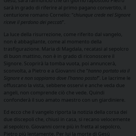
Gesù, sarà l’annuncio che un giorno l’apostolo Pietro
sarà in grado di riferire al primo pagano convertito, il
centurione romano Cornelio: “
chiunque crede nel Signore
riceve il perdono dei peccati
”.
La luce della risurrezione, come riferito dal vangelo,
non è abbagliante, come al momento della
trasfigurazione. Maria di Magdala, recatasi al sepolcro
di buon mattino, non è in grado di riconoscere il
Signore. Scoprirà la tomba vuota, poi annuncerà,
sconvolta, a Pietro e a Giovanni che “
hanno portato via il
Signore e non sappiamo dove l’hanno posto!
”. Le lacrime le
offuscano la vista, sebbene osservi e anche veda due
angeli, non comprende ciò che vede. Quindi
confonderà il suo amato maestro con un giardiniere.
Ed ecco che il vangelo riporta la notizia della corsa dei
due discepoli che, chiusi in casa, si recano velocemente
al sepolcro. Giovanni corre più in fretta al sepolcro,
Pietro più lentamente. Per lui la morte di Gesù