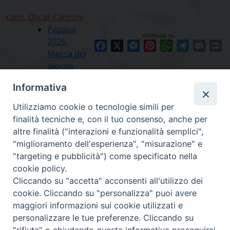
card. Oscar Cantoni
Pasqua
condividi su
2026.
Facebook
X
Messenger
Pinterest
WhatsApp
Telegram
Email
Pr
Messa del
giorno
Informativa
Utilizziamo cookie o tecnologie simili per
finalità tecniche e, con il tuo consenso, anche per
altre finalità ("interazioni e funzionalità semplici",
"miglioramento dell'esperienza", "misurazione" e
"targeting e pubblicità") come specificato nella
cookie policy.
Diocesi
Cliccando su "accetta" acconsenti all'utilizzo dei
cookie. Cliccando su "personalizza" puoi avere
di Como
maggiori informazioni sui cookie utilizzati e
personalizzare le tue preferenze. Cliccando su
"rifiuta" o chiudendo questa informativa proseguirai