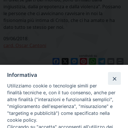
ingiustizia, dalla prepotenza e dalla violenza”. Possano
le persone che ci avvicinano ravvisare in noi la
fisionomia più intima di Cristo, che ci ha amato e ha
dato tutto se stesso per noi.
09/06/2018
card. Oscar Cantoni
condividi su
Facebook
X
Messenger
Pinterest
WhatsApp
Telegram
Email
Pr
Informativa
Utilizziamo cookie o tecnologie simili per
finalità tecniche e, con il tuo consenso, anche per
altre finalità ("interazioni e funzionalità semplici",
"miglioramento dell'esperienza", "misurazione" e
"targeting e pubblicità") come specificato nella
cookie policy.
Cliccando su "accetta" acconsenti all'utilizzo dei