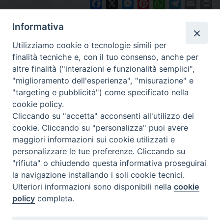
Facebook
X
Messenger
Pinterest
WhatsApp
Telegram
Email
Pr
Informativa
Utilizziamo cookie o tecnologie simili per
finalità tecniche e, con il tuo consenso, anche per
altre finalità ("interazioni e funzionalità semplici",
"miglioramento dell'esperienza", "misurazione" e
"targeting e pubblicità") come specificato nella
cookie policy.
Diocesi
Cliccando su "accetta" acconsenti all'utilizzo dei
cookie. Cliccando su "personalizza" puoi avere
di Como
maggiori informazioni sui cookie utilizzati e
personalizzare le tue preferenze. Cliccando su
"rifiuta" o chiudendo questa informativa proseguirai
la navigazione installando i soli cookie tecnici.
Diocesi di Como | piazza Grimoldi, 5
Ulteriori informazioni sono disponibili nella
cookie
policy
completa.
Riproduzione solo con permesso.
Tutti i diritti sono riservati.
Privacy-Disclaimer