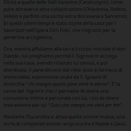
Olcio) a quella delle Valli Varesine (Casalzuigno), come
pure attraverso altre collaborazioni (Chiavenna, Rebbio,
Veleso e perfino una uscita extra diocesana a Sanremo).
In questi ultimi tempi è stato ospite della casa per i
sacerdoti nell’Opera Don Folci, che ringrazio per la
generosa accoglienza.
Ora, mentre affidiamo alla terra il corpo mortale di don
Davide, noi preghiamo perché il Signore lo accolga
nella sua casa, avendo ricevuto lui stesso, e poi
distribuito, il pane disceso dal cielo: esso è farmaco di
immortalità, espressione usata da S. Ignazio di
Antiochia: “
chi mangia questo pane vivrà in eterno
”. E’ la
carne del Signore che ci permette di vivere una
comunione intima e personale con lui, così da vivere
interamente per lui. “
Colui che mangia me vivrà per me”.
Mediante l’Eucaristia si attua quella unione mutua, una
sorte di compenetrazione reciproca tra il fedele e Gesù.