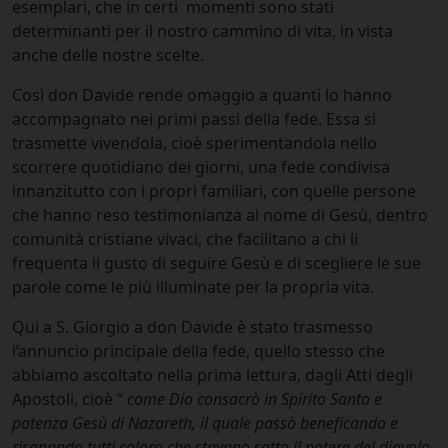
esemplari, che in certi momenti sono stati
determinanti per il nostro cammino di vita, in vista
anche delle nostre scelte.
Così don Davide rende omaggio a quanti lo hanno
accompagnato nei primi passi della fede. Essa si
trasmette vivendola, cioè sperimentandola nello
scorrere quotidiano dei giorni, una fede condivisa
innanzitutto con i propri familiari, con quelle persone
che hanno reso testimonianza al nome di Gesù, dentro
comunità cristiane vivaci, che facilitano a chi li
frequenta il gusto di seguire Gesù e di scegliere le sue
parole come le più illuminate per la propria vita.
Qui a S. Giorgio a don Davide è stato trasmesso
l’annuncio principale della fede, quello stesso che
abbiamo ascoltato nella prima lettura, dagli Atti degli
Apostoli, cioè “
come Dio consacrò in Spirito Santo e
potenza Gesù di Nazareth, il quale passò beneficando e
risanando tutti coloro che stavano sotto il potere del diavolo,