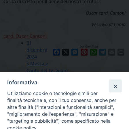
carità di Cristo per il bene dei nostri territori.
Oscar card. Cantoni
Vescovo di Como
card. Oscar Cantoni
31
condividi su
dicembre
Facebook
X
Messenger
Pinterest
WhatsApp
Telegram
Email
Pr
2024
S.Messa e
Canto del Te Deum
Informativa
Utilizziamo cookie o tecnologie simili per
finalità tecniche e, con il tuo consenso, anche per
altre finalità ("interazioni e funzionalità semplici",
"miglioramento dell'esperienza", "misurazione" e
"targeting e pubblicità") come specificato nella
cookie policy.