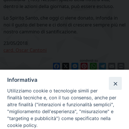
dentro le azioni della giornata, può essere escluso.
Lo Spirito Santo, che oggi ci viene donato, infonda in
noi il gusto del bene e ci doni di crescere sempre più nel
nostro cammino di santificazione.
23/05/2018
card. Oscar Cantoni
condividi su
Facebook
X
Messenger
Pinterest
WhatsApp
Telegram
Email
Pr
Informativa
Utilizziamo cookie o tecnologie simili per
finalità tecniche e, con il tuo consenso, anche per
altre finalità ("interazioni e funzionalità semplici",
"miglioramento dell'esperienza", "misurazione" e
"targeting e pubblicità") come specificato nella
cookie policy.