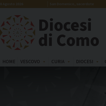
Skip
8 Agosto 2026
San Domenico, sacerdote
to
content
Diocesi
di Como
HOME
VESCOVO
CURIA
DIOCESI