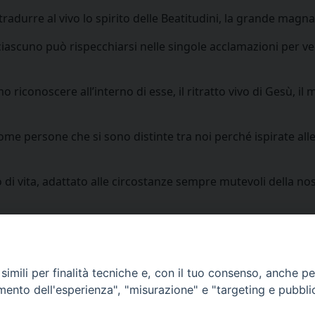
adurre al vivo lo spirito delle Beatitudini, la grande magna
 ciascuno può rispecchiarsi nelle singole acclamazioni per ver
iconoscere all’interno di esse, il ritratto vivo di Gesù, il mi
 persone che si sono distinte tra noi perché ispirate alle 
to di vita, adattato alle circostanze sempre mutevoli della no
set. 2025
imili per finalità tecniche e, con il tuo consenso, anche per 
amento dell'esperienza", "misurazione" e "targeting e pubbli