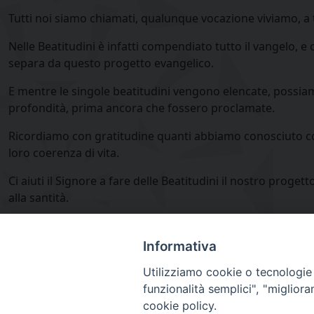
Tutti noi siamo chiamati, qualunque vocazione viviamo, a tr
Nelle Beatitudini è infatti compendiato tutto il vangelo, e
separa da questo progetto evangelico.
E mentre le singole beatitudini vengono elencate, possiamo r
profondità, prima ancora che fossero proclamate.
Ricordiamo con gratitudine quanti abbiamo conosciuto come
loro coerenza di vita.
Ci aiuti il Signore a fare delle Beatitudini il nostro proget
alla santità.
Informativa
card. Oscar Cantoni
comunicato92 - incontro realtà Vincenziana 23 
Utilizziamo cookie o tecnologie s
funzionalità semplici", "miglior
cookie policy.