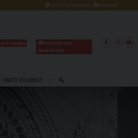
Orari Sante Messe
|
WebMail
ati stampa
Iscriviti alla
Newsletter
INFO TOURIST