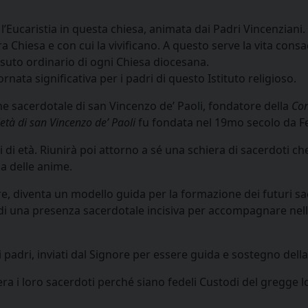
 l’Eucaristia in questa chiesa, animata dai Padri Vincenziani.
 Chiesa e con cui la vivificano. A questo serve la vita consa
tessuto ordinario di ogni Chiesa diocesana.
rnata significativa per i padri di questo Istituto religioso.
one sacerdotale di san Vincenzo de’ Paoli, fondatore della
Con
età di san Vincenzo de’ Paoli
fu fondata nel 19mo secolo da 
di età. Riunirà poi attorno a sé una schiera di sacerdoti ch
a delle anime.
ore, diventa un modello guida per la formazione dei futuri s
 di una presenza sacerdotale incisiva per accompagnare nell
e i padri, inviati dal Signore per essere guida e sostegno dell
a i loro sacerdoti perché siano fedeli Custodi del gregge lo