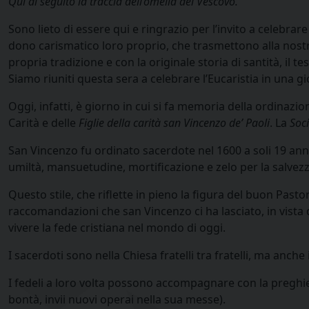
Qui di seguito la traccia dell’omelia del Vescovo.
Sono lieto di essere qui e ringrazio per l’invito a celebrare
dono carismatico loro proprio, che trasmettono alla nostra
propria tradizione e con la originale storia di santità, il 
Siamo riuniti questa sera a celebrare l’Eucaristia in una gio
Oggi, infatti, è giorno in cui si fa memoria della ordinazi
Carità e delle
Figlie della carità san Vincenzo de’ Paoli
. La
Soci
San Vincenzo fu ordinato sacerdote nel 1600 a soli 19 anni 
umiltà, mansuetudine, mortificazione e zelo per la salvezz
Questo stile, che riflette in pieno la figura del buon Past
raccomandazioni che san Vincenzo ci ha lasciato, in vista
vivere la fede cristiana nel mondo di oggi.
I sacerdoti sono nella Chiesa fratelli tra fratelli, ma anch
I fedeli a loro volta possono accompagnare con la preghier
bontà, invii nuovi operai nella sua messe).