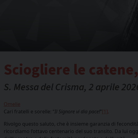
Sciogliere le catene,
S. Messa del Crisma, 2 aprile 202
Omelie
Cari fratelli e sorelle: “
Il Signore vi dia pace!
”
[1]
.
Rivolgo questo saluto, che è insieme garanzia di fecondità 
ricordiamo l’ottavo centenario del suo transito. Da lui og