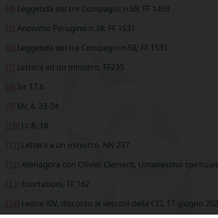
[4]
Leggenda dei tre Compagni, n.58; FF 1469
[5]
Anonimo Perugino n.38; FF 1531
[6]
Leggenda dei tre Compagni n.58; FF 1531
[7]
Lettera ad un ministro, FF235
[8]
Sir 17,6
[9]
Mc 4, 23-24
[10]
Lc 8, 18
[11]
Lettera a un ministro, NN 237
[12]
Atenagora con Olivier Clement, Umanesimo spirituale
[13]
Esortazioni, FF 162
[14]
Leone XIV, discorso ai vescovi della CEI, 17 giugno 20