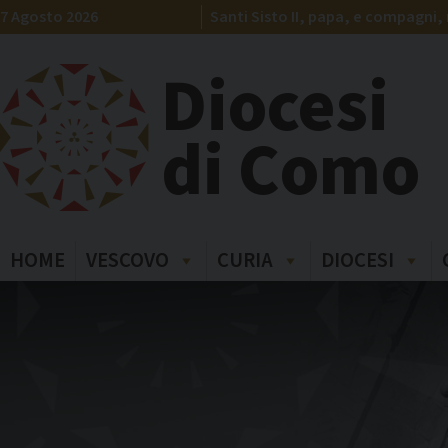
Skip
7 Agosto 2026
Santi Sisto II, papa, e compagni, 
to
content
Diocesi
di Como
HOME
VESCOVO
CURIA
DIOCESI