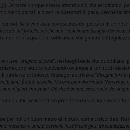
10]
. Occorre dunque essere attenti a ciò che ascoltiamo, pe
 meno portati a divenire operatori di pace, perché facilme
er noi. Se si venisse a conoscenza del peccato di un nostro 
 peccato del fratello, perché non i sani hanno bisogno del medico
erto non onora quanti lo coltivano e che genera pettegolezz
iventare “
artigiani di pace
”, nei luoghi della vita quotidiana, 
chiamo, soprattutto coltivando ovunque e con tutti relazioni
 Il patriarca ortodosso Atenagora scriveva: “
Bisogna fare la 
olti anni. È stato terribile. Ma ora sono disarmato. Non tengo pa
sto, non migliori, ma buoni. Ciò che è buono, vero, reale, dovunque
no difficili e il conflitto prende forma, magari in modo sot
per noi un buon metro di misura, come ci ricorda s. Frances
ta pazienza e umiltà possiede in sé finché gli si dà soddisfazione