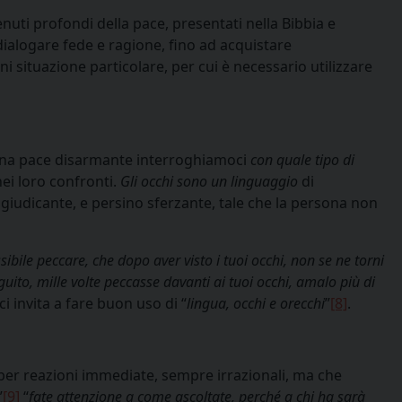
enuti profondi della pace, presentati nella Bibbia e
ialogare fede e ragione, fino ad acquistare
ni situazione particolare, per cui è necessario utilizzare
 una pace disarmante interroghiamoci
con quale tipo di
ei loro confronti.
Gli occhi sono un linguaggio
di
giudicante, e persino sferzante, tale che la persona non
bile peccare, che dopo aver visto i tuoi occhi, non se ne torni
eguito, mille volte peccasse davanti ai tuoi occhi, amalo più di
, ci invita a fare buon uso di “
lingua, occhi e orecchi
”
[8]
.
ro, per reazioni immediate, sempre irrazionali, ma che
”
[9]
“
fate attenzione a come ascoltate, perché a chi ha sarà