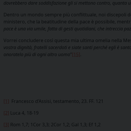
dovrebbero dare soddisfazione gli si mettono contro, quanta u
Dentro un mondo sempre più conflittuale, noi discepoli d
ministero, che la beatitudine della pace è possibile, mentr
pace è una via umile, fatta di gesti quotidiani, che intreccia pa
Vorrei concludere così questa mia ultima omelia nella Messa
vostra dignità, fratelli sacerdoti e siate santi perché egli è san
onoratelo più di ogni altro uomo
”
[15]
.
[1]
Francesco d’Assisi, testamento, 23. FF. 121
[2]
Luca 4, 18-19
[3]
Rom 1,7; 1Cor 3,3; 2Cor 1,2; Gal 1,3; Ef 1,2