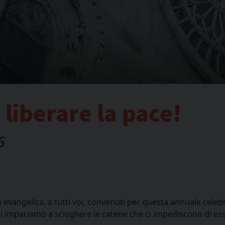
 liberare la pace!
6
evangelica, a tutti voi, convenuti per questa annuale celebr
gi impariamo a sciogliere le catene che ci impediscono di e