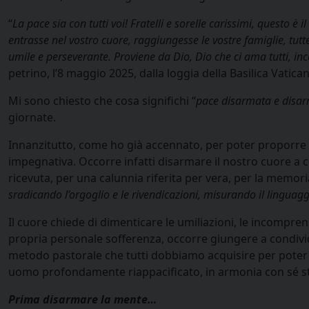
“
La pace sia con tutti voi! Fratelli e sorelle carissimi, questo è 
entrasse nel vostro cuore, raggiungesse le vostre famiglie, tutt
umile e perseverante. Proviene da Dio, Dio che ci ama tutti, i
petrino, l’8 maggio 2025, dalla loggia della Basilica Vatican
Mi sono chiesto che cosa significhi “
pace disarmata e disa
giornate.
Innanzitutto, come ho già accennato, per poter proporre ag
impegnativa. Occorre infatti disarmare il nostro cuore a 
ricevuta, per una calunnia riferita per vera, per la memoria
sradicando l’orgoglio e le rivendicazioni, misurando il linguagg
Il cuore chiede di dimenticare le umiliazioni, le incompren
propria personale sofferenza, occorre giungere a condivide
metodo pastorale che tutti dobbiamo acquisire per poter es
uomo profondamente riappacificato, in armonia con sé s
Prima disarmare la mente…