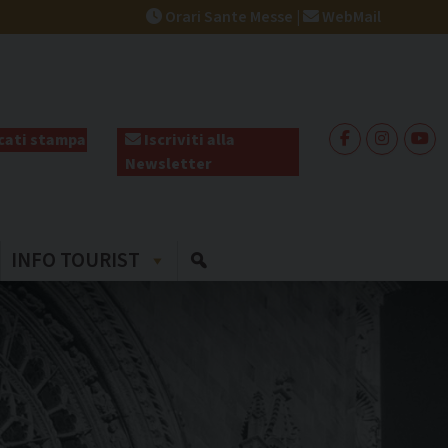
Orari Sante Messe
|
WebMail
ati stampa
Iscriviti alla
Newsletter
INFO TOURIST