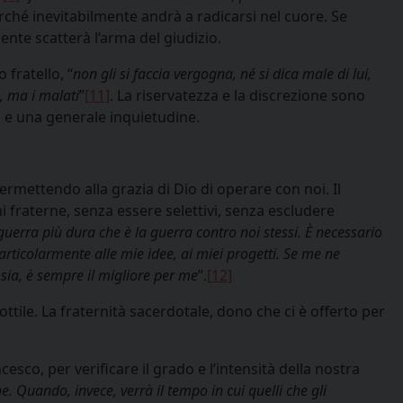
rché inevitabilmente andrà a radicarsi nel cuore. Se
nte scatterà l’arma del giudizio.
fratello, “
non gli si faccia vergogna, né si dica male di lui,
, ma i malati
”
[11]
. La riservatezza e la discrezione sono
o e una generale inquietudine.
permettendo alla grazia di Dio di operare con noi. Il
 fraterne, senza essere selettivi, senza escludere
guerra più dura che è la guerra contro noi stessi. È necessario
rticolarmente alle mie idee, ai miei progetti. Se me ne
 sia, è sempre il migliore per me
”.
[12]
tile. La fraternità sacerdotale, dono che ci è offerto per
co, per verificare il grado e l’intensità della nostra
. Quando, invece, verrà il tempo in cui quelli che gli