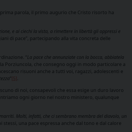
prima parola, il primo augurio che Cristo risorto ha
one, e ai ciechi la vista, a rimettere in libertà gli oppressi e
giani di pace”, partecipando alla vita concreta delle
rdinazione. “
La pace che annunziate con la bocca, abbiatela
 alla Porziuncola, che consegno oggi in modo particolare a
cescano risuoni anche a tutti voi, ragazzi, adolescenti e
tezza
”
[5]
.
ascuno di noi, consapevoli che essa esige un duro lavoro
ncontriamo ogni giorno nel nostro ministero, qualunque
 smarriti. Molti, infatti, che ci sembrano membra del diavolo, un
oi stessi, una pace espressa anche dal tono e dal calore