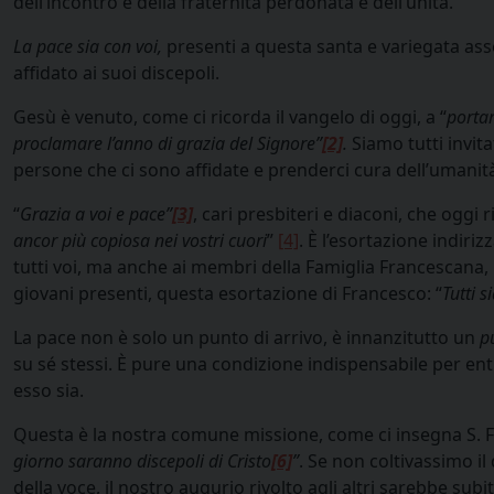
dell’incontro e della fraternità perdonata e dell’unità.
La pace sia con voi,
presenti a questa santa e variegata ass
affidato ai suoi discepoli.
Gesù è venuto, come ci ricorda il vangelo di oggi, a “
portar
proclamare l’anno di grazia del Signore”
[2]
.
Siamo tutti invita
persone che ci sono affidate e prenderci cura dell’umanità
“
Grazia a voi e pace”
[3]
, cari presbiteri e diaconi, che ogg
ancor più copiosa nei vostri cuori
”
[4]
. È l’esortazione indir
tutti voi, ma anche ai membri della Famiglia Francescana, 
giovani presenti, questa esortazione di Francesco: “
Tutti s
La pace non è solo un punto di arrivo, è innanzitutto un
p
su sé stessi. È pure una condizione indispensabile per ent
esso sia.
Questa è la nostra comune missione, come ci insegna S. F
giorno saranno discepoli di Cristo
[6]
”
. Se non coltivassimo i
della voce, il nostro augurio rivolto agli altri sarebbe subi