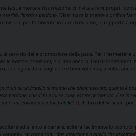
te la sua morte e risurrezione, ci invita a fare propri i cont
 e verità, libertà e perdono.
Disarmare la mente significa far d
su misura, per l’ambiente in cui ci troviamo, in rapporto a og
, al servizio della promozione della pace. Per trasmettere
e le nostre intenzioni, e prima ancora, i nostri sentimenti n
o, uno sguardo accogliente e benevolo, ma, a volte, anche 
n ci sia alcun fratello al mondo che abbia peccato, quanto è possi
desse perdono, chiedi tu a lui se vuole essere perdonato.
E se in s
mpre misericordia per tali fratelli
”
[7]
. Il libro del Siracide, poi
sa ascoltare ed è lento a parlare, eviterà facilmente lo scont
uo vangelo, raccomanda: “
fate attenzione a quello che ascoltate