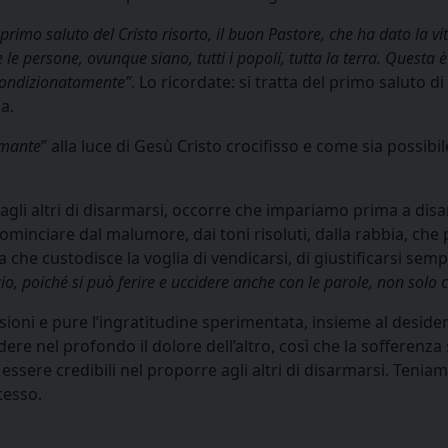
il primo saluto del Cristo risorto, il buon Pastore, che ha dato la v
e le persone, ovunque siano, tutti i popoli, tutta la terra. Questa
ncondizionatamente”
. Lo ricordate: si tratta del primo saluto 
a.
rmante
” alla luce di Gesù Cristo crocifisso e come sia possibil
li altri di disarmarsi, occorre che impariamo prima a disar
cominciare dal malumore, dai toni risoluti, dalla rabbia, c
 che custodisce la voglia di vendicarsi, di giustificarsi semp
io, poiché si può ferire e uccidere anche con le parole, non solo 
sioni e pure l’ingratitudine sperimentata, insieme al desider
re nel profondo il dolore dell’altro, così che la sofferenza
sere credibili nel proporre agli altri di disarmarsi. Teniam
tesso.