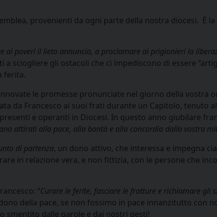
emblea, provenienti da ogni parte della nostra diocesi. È la 
e ai poveri il lieto annuncio, a proclamare ai prigionieri la liberazi
ti a sciogliere gli ostacoli che ci impediscono di essere “arti
 ferita.
i rinnovate le promesse pronunciate nel giorno della vostra o
izzata da Francesco ai suoi frati durante un Capitolo, tenuto
presenti e operanti in Diocesi. In questo anno giubilare fran
iano attirati alla pace, alla bontà e alla concordia dalla vostra mi
unto di partenza
, un dono attivo, che interessa e impegna ci
rare in relazione vera, e non fittizia, con le persone che i
rancesco: “
Curare le ferite, fasciare le fratture e richiamare gli
l dono della pace, se non fossimo in pace innanzitutto con n
to smentito dalle parole e dai nostri gesti!