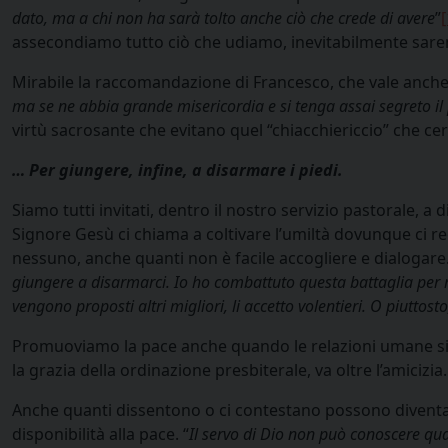
dato, ma a chi non ha sarà tolto anche ciò che crede di avere
”
[
assecondiamo tutto ciò che udiamo, inevitabilmente saremo
Mirabile la raccomandazione di Francesco, che vale anche p
ma se ne abbia grande misericordia e si tenga assai segreto il
virtù sacrosante che evitano quel “chiacchiericcio” che c
… Per giungere, infine, a disarmare i piedi.
Siamo tutti invitati, dentro il nostro servizio pastorale, a d
Signore Gesù ci chiama a coltivare l’umiltà dovunque ci re
nessuno, anche quanti non è facile accogliere e dialogare.
giungere a disarmarci. Io ho combattuto questa battaglia per m
vengono proposti altri migliori, li accetto volentieri. O piutto
Promuoviamo la pace anche quando le relazioni umane si fan
la grazia della ordinazione presbiterale, va oltre l’amicizia.
Anche quanti dissentono o ci contestano possono diventare 
disponibilità alla pace. “
Il servo di Dio non può conoscere quan