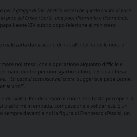
ita per il gregge di Dio. Anch’io vorrei che questo saluto di pace
 è la pace del Cristo risorto, una pace disarmata e disarmante,
di papa Leone XIV subito dopo l’elezione al ministero
e realizzarla da ciascuno di noi, all’interno delle nostre
mare noi stessi, che è operazione alquanto difficile e
he permane dentro per uno sgarbo subìto, per una offesa
re. “
La pace si costruisce nel cuore,
suggerisce papa Leone,
con le armi”
.
io di rivalsa. Per disarmare il cuore non basta percepire la
 si trasformi in empatia, compassione e solidarietà. È un
o sempre davanti a noi la figura di Francesco d’Assisi, un