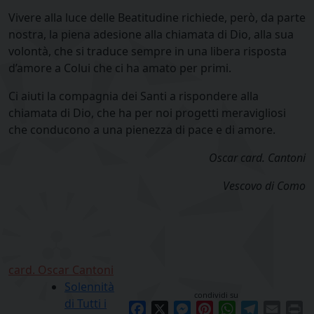
Vivere alla luce delle Beatitudine richiede, però, da parte
nostra, la piena adesione alla chiamata di Dio, alla sua
volontà, che si traduce sempre in una libera risposta
d’amore a Colui che ci ha amato per primi.
Ci aiuti la compagnia dei Santi a rispondere alla
chiamata di Dio, che ha per noi progetti meravigliosi
che conducono a una pienezza di pace e di amore.
Oscar card. Cantoni
Vescovo di Como
card. Oscar Cantoni
Solennità
condividi su
di Tutti i
Facebook
X
Messenger
Pinterest
WhatsApp
Telegram
Email
Pr