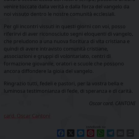
venire toccate dalla verità e dalla forza del vangelo da
noi vissuto dentro le nostre comunità ecclesiali.
Per gli incontri vissuti in questi giorni con voi, posso
riferirvi di aver riconosciuto segni eloquenti di vangelo,
che preludono a una nuova fioritura di vita cristiana e
quindi di avere intravisto comunità cristiane,
associazioni e gruppi di volontariato, centri di
formazione giovanile, oratori e scuole che possono
ancora diffondere la gioia del vangelo.
Ringrazio tutti, fedeli e pastori, per la vostra bella e
luminosa testimonianza di fede, di speranza e di carità.
Oscar card. CANTONI
card. Oscar Cantoni
condividi su
Facebook
X
Messenger
Pinterest
WhatsApp
Telegram
Email
Pr