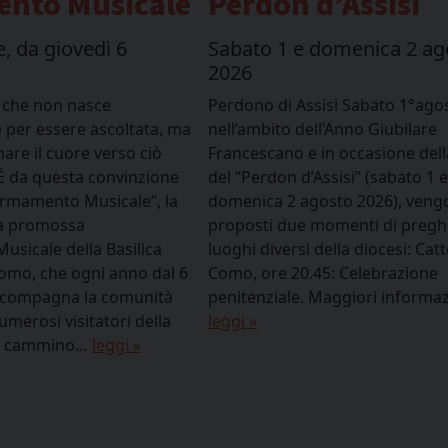
Perdon d’Assisi
“Io inve
dimenti
Sabato 1 e domenica 2 agosto
2026
VI Giornata 
e degli Anzia
Perdono di Assisi Sabato 1°agosto 2026,
nell’ambito dell’Anno Giubilare
Si celebra domen
Francescano e in occasione della festa
concomitanza co
del “Perdon d’Assisi” (sabato 1 e
Gioacchino ed A
domenica 2 agosto 2026), vengono
mondiale dei No
proposti due momenti di preghiera in
Messaggio per la
luoghi diversi della diocesi: Cattedrale di
Padre ricorda ch
Como, ore 20.45: Celebrazione
volto di ciascun
penitenziale. Maggiori informazioni e …
non…
leggi »
leggi »