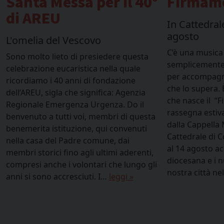
er il 40°
Firmamento Musicale
In Cattedrale, da giovedì 6
agosto
C’è una musica che non nasce
iedere questa
semplicemente per essere ascoltata, ma
nella quale
per accompagnare il cuore verso ciò
ondazione
che lo supera. È da questa convinzione
fica: Agenzia
che nasce il “Firmamento Musicale”, la
enza. Do il
rassegna estiva promossa
embri di questa
dalla Cappella Musicale della Basilica
ui convenuti
Cattedrale di Como, che ogni anno dal 6
une, dai
al 14 agosto accompagna la comunità
ltimi aderenti,
diocesana e i numerosi visitatori della
i che lungo gli
nostra città nel cammino…
leggi »
I…
leggi »