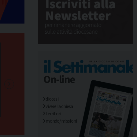
diocesi
vivere la chiesa
territori
mondo/missioni