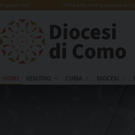
Skip
6 Agosto 2026
Festa della Trasfigurazione del S
to
content
Diocesi
di Como
HOME
VESCOVO
CURIA
DIOCESI