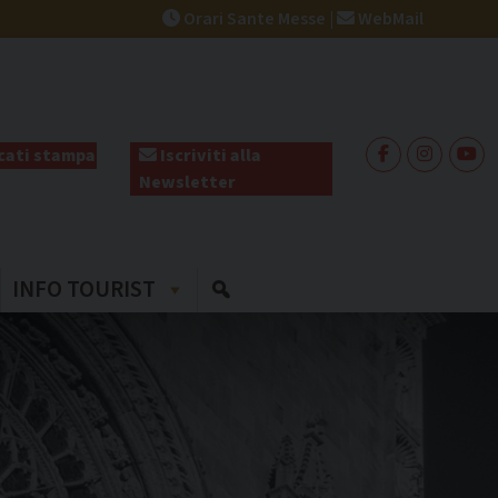
Orari Sante Messe
|
WebMail
ati stampa
Iscriviti alla
Newsletter
INFO TOURIST