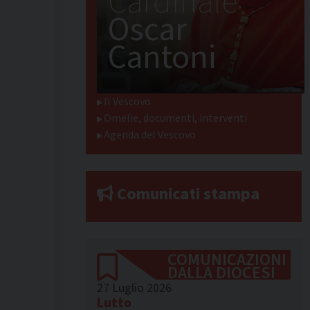
Cardinale
Oscar
Cantoni
Il Vescovo
Omelie, documenti, interventi
Agenda del Vescovo
Comunicati stampa
COMUNICAZIONI
DALLA DIOCESI
27 Luglio 2026
Lutto