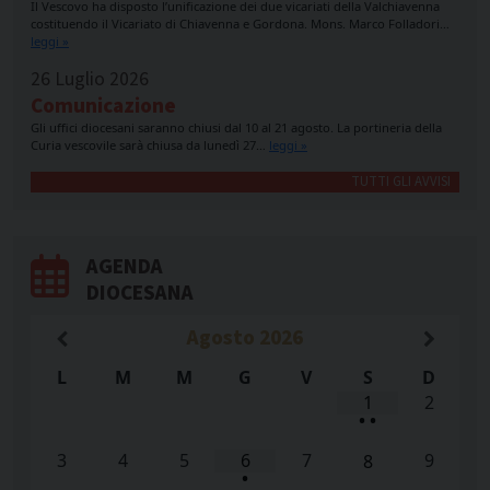
Il Vescovo ha disposto l’unificazione dei due vicariati della Valchiavenna
costituendo il Vicariato di Chiavenna e Gordona. Mons. Marco Folladori…
leggi »
26 Luglio 2026
Comunicazione
Gli uffici diocesani saranno chiusi dal 10 al 21 agosto. La portineria della
Curia vescovile sarà chiusa da lunedì 27…
leggi »
TUTTI GLI AVVISI
AGENDA
DIOCESANA
Agosto
2026
L
M
M
G
V
S
D
1
2
•
•
3
4
5
6
7
9
8
•