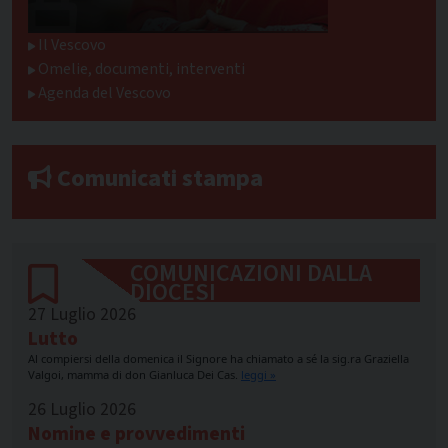
Il Vescovo
Omelie, documenti, interventi
Agenda del Vescovo
Comunicati stampa
COMUNICAZIONI DALLA
DIOCESI
27 Luglio 2026
Lutto
Al compiersi della domenica il Signore ha chiamato a sé la sig.ra Graziella
Valgoi, mamma di don Gianluca Dei Cas.
leggi »
26 Luglio 2026
Nomine e provvedimenti