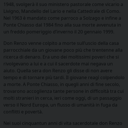
1948, svolgerà il suo ministero pastorale come vicario a
Livigno, Mandello del Lario e nella Cattedrale di Como.
Nel 1963 è mandato come parroco a Solzago e infine a
Ponte Chiasso dal 1984 fino alla sua morte avvenuta in
un freddo pomeriggio d’inverno il 20 gennaio 1999.
Don Renzo venne colpito a morte sull’uscio della casa
parrocchiale da un giovane poco più che trentenne alla
ricerca di denaro. Era uno dei moltissimi poveri che si
rivolgevano a lui e a cui il sacerdote mai negava un
aiuto. Quella sera don Renzo gli disse di non avere
tempo e di tornare più tardi. Il giovane reagì colpendolo
a morte. A Ponte Chiasso, in quegli anni di fine secolo,
trovarono accoglienza tante persone in difficoltà tra cui
molti stranieri in cerca, ieri come oggi, di un passaggio
verso il Nord Europa, un flusso di umanità in fuga da
conflitti e povertà.
Nei suoi cinquantun anni di vita sacerdotale don Renzo