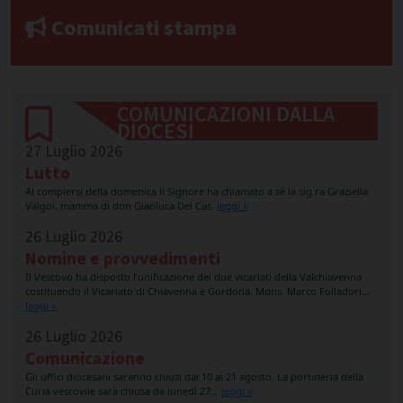
Comunicati stampa
COMUNICAZIONI DALLA
DIOCESI
27 Luglio 2026
Lutto
Al compiersi della domenica il Signore ha chiamato a sé la sig.ra Graziella
Valgoi, mamma di don Gianluca Dei Cas.
leggi »
26 Luglio 2026
Nomine e provvedimenti
Il Vescovo ha disposto l’unificazione dei due vicariati della Valchiavenna
costituendo il Vicariato di Chiavenna e Gordona. Mons. Marco Folladori…
leggi »
26 Luglio 2026
Comunicazione
Gli uffici diocesani saranno chiusi dal 10 al 21 agosto. La portineria della
Curia vescovile sarà chiusa da lunedì 27…
leggi »