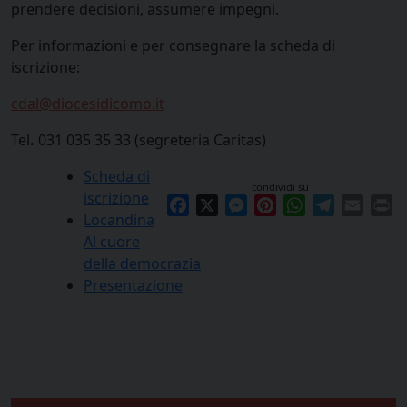
prendere decisioni, assumere impegni.
Per informazioni e per consegnare la scheda di
iscrizione:
cdal@diocesidicomo.it
Tel
.
031 035 35 33 (segreteria Caritas)
Scheda di
condividi su
iscrizione
Facebook
X
Messenger
Pinterest
WhatsApp
Telegram
Email
Pr
Locandina
Al cuore
della democrazia
Presentazione