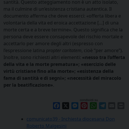
santità. Questo atteggiamento non è un atto isolato,
ma il culmine di un’esistenza cristiana autentica. Il
documento afferma che deve esserci: «offerta libera e
volontaria della vita ed eroica accettazione […] di una
morte certa e a breve termine». Questo significa che la
persona deve essere consapevole del rischio mortale e
accettarlo per amore degli altri (espresso con
l’espressione latina
propter caritatem
, cioè “per amore”).
Inoltre, sono richiesti altri elementi:
«nesso tra l’offerta
della vita e la morte prematura»; «esercizio delle
virtù cristiane fino alla morte»; «esistenza della
fama di santità e di segni»; «necessità del miracolo
per la beatificazione»
.
condividi su
Facebook
X
Messenger
Pinterest
WhatsApp
Telegram
Email
Pr
comunicato39 - Inchiesta diocesana Don
Roberto Malgesini