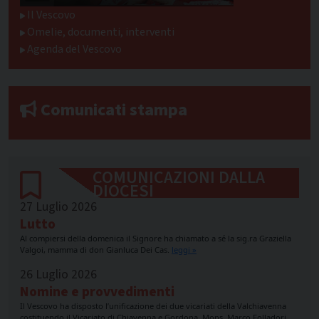
Il Vescovo
Omelie, documenti, interventi
Agenda del Vescovo
Comunicati stampa
COMUNICAZIONI DALLA
DIOCESI
27 Luglio 2026
Lutto
Al compiersi della domenica il Signore ha chiamato a sé la sig.ra Graziella
Valgoi, mamma di don Gianluca Dei Cas.
leggi »
26 Luglio 2026
Nomine e provvedimenti
Il Vescovo ha disposto l’unificazione dei due vicariati della Valchiavenna
costituendo il Vicariato di Chiavenna e Gordona. Mons. Marco Folladori…