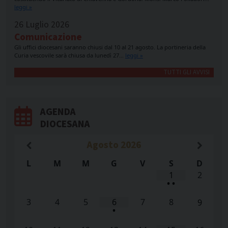
leggi »
26 Luglio 2026
Comunicazione
Gli uffici diocesani saranno chiusi dal 10 al 21 agosto. La portineria della
Curia vescovile sarà chiusa da lunedì 27…
leggi »
TUTTI GLI AVVISI
AGENDA
DIOCESANA
Agosto
2026
L
M
M
G
V
S
D
1
2
•
•
3
4
5
6
7
8
9
•