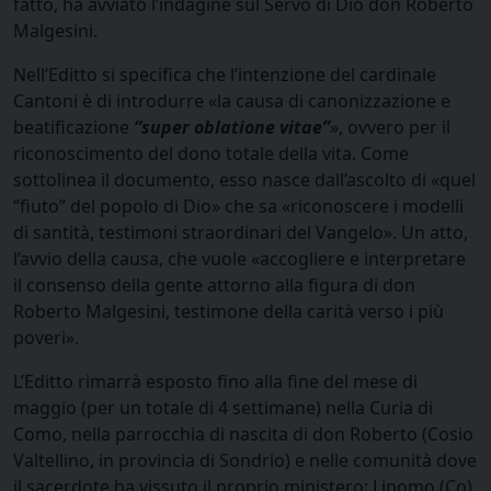
fatto, ha avviato l’indagine sul Servo di Dio don Roberto
Malgesini.
Nell’Editto si specifica che l’intenzione del cardinale
Cantoni è di introdurre «la causa di canonizzazione e
beatificazione
“super oblatione vitae”
», ovvero per il
riconoscimento del dono totale della vita. Come
sottolinea il documento, esso nasce dall’ascolto di «quel
“fiuto” del popolo di Dio» che sa «riconoscere i modelli
di santità, testimoni straordinari del Vangelo». Un atto,
l’avvio della causa, che vuole «accogliere e interpretare
il consenso della gente attorno alla figura di don
Roberto Malgesini, testimone della carità verso i più
poveri».
L’Editto rimarrà esposto fino alla fine del mese di
maggio (per un totale di 4 settimane) nella Curia di
Como, nella parrocchia di nascita di don Roberto (Cosio
Valtellino, in provincia di Sondrio) e nelle comunità dove
il sacerdote ha vissuto il proprio ministero: Lipomo (Co),