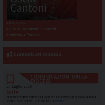
Cantoni
Il Vescovo
Omelie, documenti, interventi
Agenda del Vescovo
Comunicati stampa
COMUNICAZIONI DALLA
DIOCESI
27 Luglio 2026
Lutto
Al compiersi della domenica il Signore ha chiamato a sé la sig.ra Graziella
Valgoi, mamma di don Gianluca Dei Cas.
leggi »