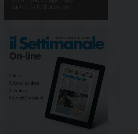
diocesi
vivere la chiesa
territori
mondo/missioni