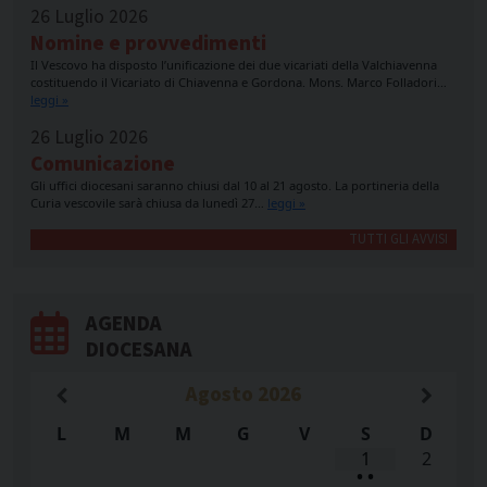
26 Luglio 2026
Nomine e provvedimenti
Il Vescovo ha disposto l’unificazione dei due vicariati della Valchiavenna
costituendo il Vicariato di Chiavenna e Gordona. Mons. Marco Folladori…
leggi »
26 Luglio 2026
Comunicazione
Gli uffici diocesani saranno chiusi dal 10 al 21 agosto. La portineria della
Curia vescovile sarà chiusa da lunedì 27…
leggi »
TUTTI GLI AVVISI
AGENDA
DIOCESANA
Agosto
2026
L
M
M
G
V
S
D
1
2
•
•