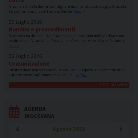
Lutto
Al compiersi della domenica il Signore ha chiamato a sé la sig.ra Graziella
Valgoi, mamma di don Gianluca Dei Cas.
leggi »
26 Luglio 2026
Nomine e provvedimenti
Il Vescovo ha disposto l’unificazione dei due vicariati della Valchiavenna
costituendo il Vicariato di Chiavenna e Gordona. Mons. Marco Folladori…
leggi »
26 Luglio 2026
Comunicazione
Gli uffici diocesani saranno chiusi dal 10 al 21 agosto. La portineria della
Curia vescovile sarà chiusa da lunedì 27…
leggi »
TUTTI GLI AVVISI
AGENDA
DIOCESANA
Agosto
2026