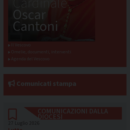
Cardinale
Oscar
Cantoni
Il Vescovo
Omelie, documenti, interventi
Agenda del Vescovo
Comunicati stampa
COMUNICAZIONI DALLA
DIOCESI
27 Luglio 2026