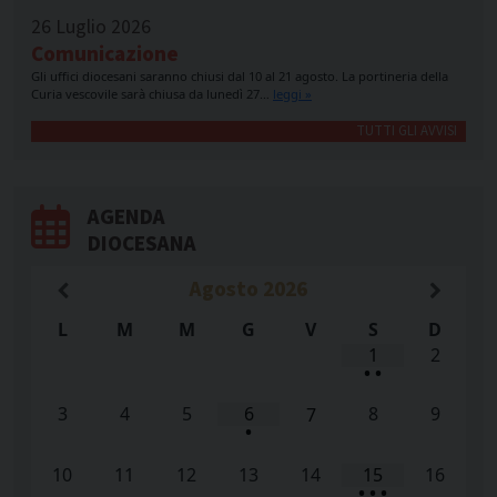
26 Luglio 2026
Comunicazione
Gli uffici diocesani saranno chiusi dal 10 al 21 agosto. La portineria della
Curia vescovile sarà chiusa da lunedì 27…
leggi »
TUTTI GLI AVVISI
AGENDA
DIOCESANA
Agosto
2026
L
M
M
G
V
S
D
1
2
•
•
3
4
5
6
8
9
7
•
10
11
12
13
14
15
16
•
•
•