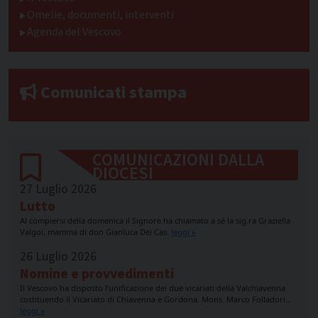
Omelie, documenti, interventi
Agenda del Vescovo
Comunicati stampa
COMUNICAZIONI DALLA
DIOCESI
27 Luglio 2026
Lutto
Al compiersi della domenica il Signore ha chiamato a sé la sig.ra Graziella
Valgoi, mamma di don Gianluca Dei Cas.
leggi »
26 Luglio 2026
Nomine e provvedimenti
Il Vescovo ha disposto l’unificazione dei due vicariati della Valchiavenna
costituendo il Vicariato di Chiavenna e Gordona. Mons. Marco Folladori…
leggi »