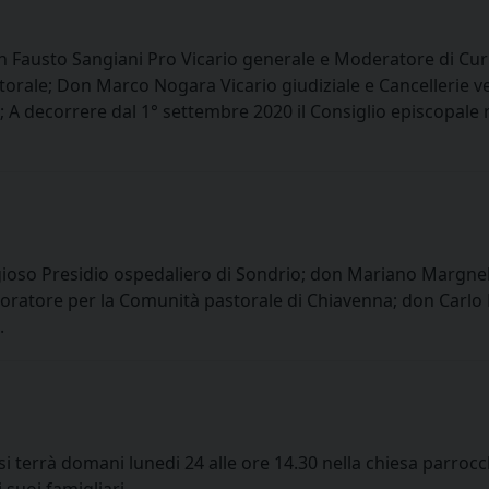
n Fausto Sangiani Pro Vicario generale e Moderatore di Cur
torale; Don Marco Nogara Vicario giudiziale e Cancellerie v
 A decorrere dal 1° settembre 2020 il Consiglio episcopale r
gioso Presidio ospedaliero di Sondrio; don Mariano Margnel
boratore per la Comunità pastorale di Chiavenna; don Carlo 
.
si terrà domani lunedi 24 alle ore 14.30 nella chiesa parrocc
suoi famigliari.