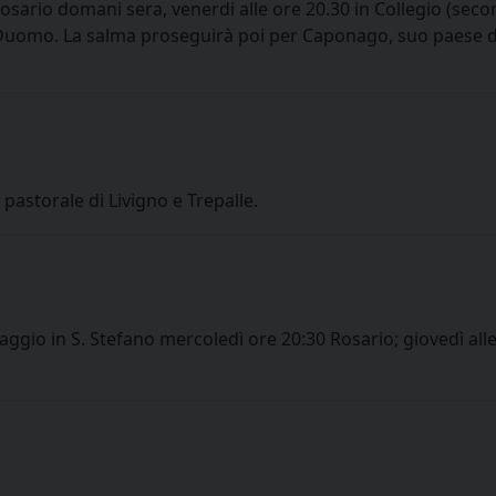
sario domani sera, venerdi alle ore 20.30 in Collegio (sec
n Duomo. La salma proseguirà poi per Caponago, suo paese di
astorale di Livigno e Trepalle.
ggio in S. Stefano mercoledì ore 20:30 Rosario; giovedì alle 