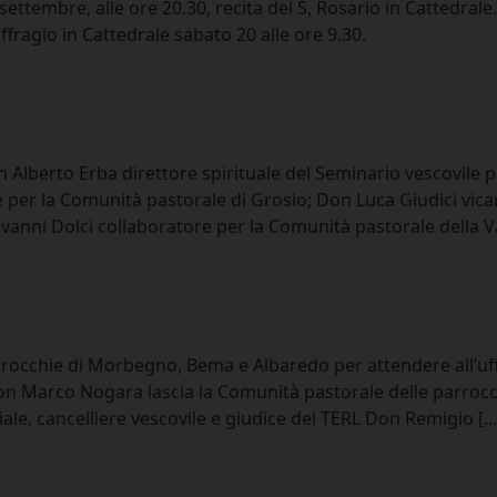
ttembre, alle ore 20.30, recita del S, Rosario in Cattedrale.
ffragio in Cattedrale sabato 20 alle ore 9.30.
lberto Erba direttore spirituale del Seminario vescovile pe
e per la Comunità pastorale di Grosio; Don Luca Giudici vica
vanni Dolci collaboratore per la Comunità pastorale della V
rocchie di Morbegno, Bema e Albaredo per attendere all’uff
 Don Marco Nogara lascia la Comunità pastorale delle parrocc
iziale, cancelliere vescovile e giudice del TERL Don Remigio […