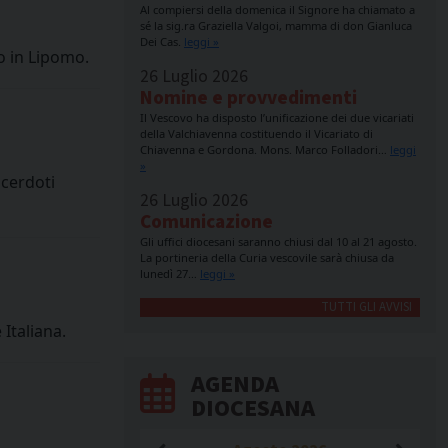
Al compiersi della domenica il Signore ha chiamato a
sé la sig.ra Graziella Valgoi, mamma di don Gianluca
Dei Cas.
leggi »
to in Lipomo.
26 Luglio 2026
Nomine e provvedimenti
Il Vescovo ha disposto l’unificazione dei due vicariati
della Valchiavenna costituendo il Vicariato di
Chiavenna e Gordona. Mons. Marco Folladori…
leggi
»
acerdoti
26 Luglio 2026
Comunicazione
Gli uffici diocesani saranno chiusi dal 10 al 21 agosto.
La portineria della Curia vescovile sarà chiusa da
lunedì 27…
leggi »
TUTTI GLI AVVISI
Italiana.
AGENDA
DIOCESANA