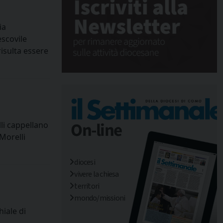
ia
escovile
isulta essere
li cappellano
Morelli
diocesi
vivere la chiesa
territori
mondo/missioni
hiale di