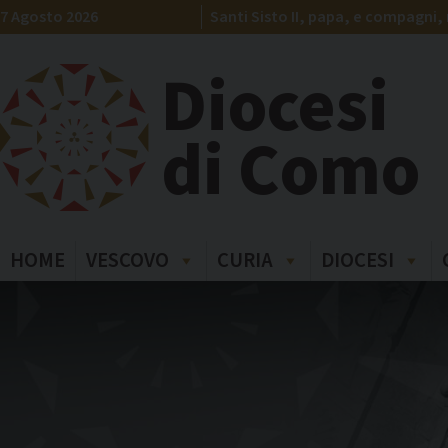
Skip
7 Agosto 2026
Santi Sisto II, papa, e compagni, 
to
content
Diocesi
di Como
HOME
VESCOVO
CURIA
DIOCESI