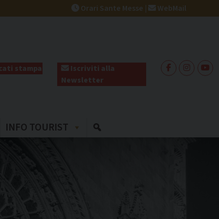
Orari Sante Messe
|
WebMail
ati stampa
Iscriviti alla
Newsletter
INFO TOURIST