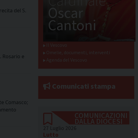
Cardinale
Oscar
ecita del S.
Cantoni
Il Vescovo
Omelie, documenti, interventi
. Rosario e
Agenda del Vescovo
Comunicati stampa
iate Comasco;
namento
COMUNICAZIONI
DALLA DIOCESI
27 Luglio 2026
Lutto