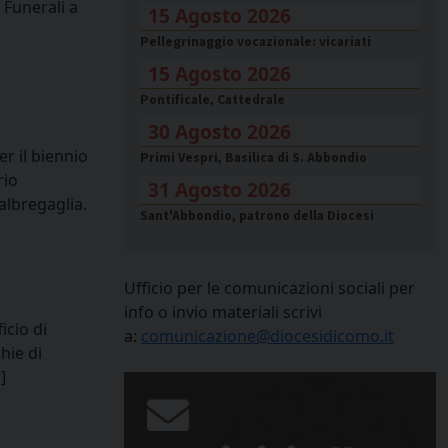
 Funerali a
15 Agosto 2026
Pellegrinaggio vocazionale: vicariati
15 Agosto 2026
Pontificale, Cattedrale
30 Agosto 2026
r il biennio
Primi Vespri, Basilica di S. Abbondio
rio
31 Agosto 2026
albregaglia.
Sant'Abbondio, patrono della Diocesi
Ufficio per le comunicazioni sociali per
info o invio materiali scrivi
icio di
a:
comunicazione@diocesidicomo.it
hie di
]