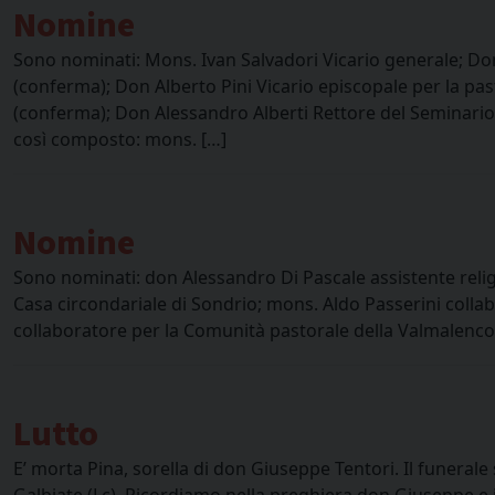
Nomine
Sono nominati: Mons. Ivan Salvadori Vicario generale; Do
(conferma); Don Alberto Pini Vicario episcopale per la pas
(conferma); Don Alessandro Alberti Rettore del Seminario;
così composto: mons. […]
Nomine
Sono nominati: don Alessandro Di Pascale assistente reli
Casa circondariale di Sondrio; mons. Aldo Passerini colla
collaboratore per la Comunità pastorale della Valmalenco
Lutto
E’ morta Pina, sorella di don Giuseppe Tentori. Il funerale 
Galbiate (Lc). Ricordiamo nella preghiera don Giuseppe e i 