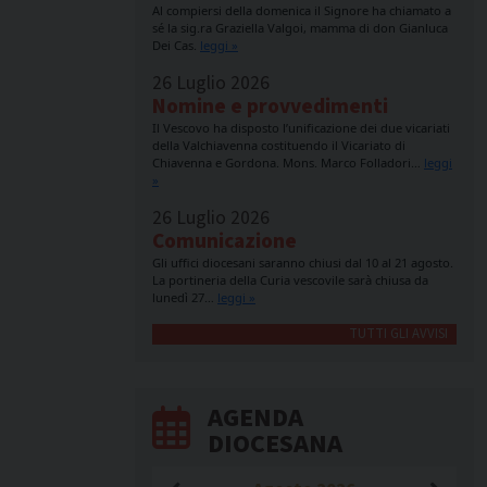
Al compiersi della domenica il Signore ha chiamato a
sé la sig.ra Graziella Valgoi, mamma di don Gianluca
Dei Cas.
leggi »
26 Luglio 2026
Nomine e provvedimenti
Il Vescovo ha disposto l’unificazione dei due vicariati
della Valchiavenna costituendo il Vicariato di
Chiavenna e Gordona. Mons. Marco Folladori…
leggi
»
26 Luglio 2026
Comunicazione
Gli uffici diocesani saranno chiusi dal 10 al 21 agosto.
La portineria della Curia vescovile sarà chiusa da
lunedì 27…
leggi »
TUTTI GLI AVVISI
AGENDA
DIOCESANA