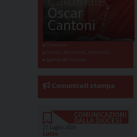
Cardinale
Oscar
Cantoni
Il Vescovo
Omelie, documenti, interventi
Agenda del Vescovo
Comunicati stampa
COMUNICAZIONI
DALLA DIOCESI
27 Luglio 2026
Lutto