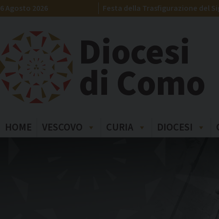
Skip
6 Agosto 2026
Festa della Trasfigurazione del S
to
content
Diocesi
di Como
HOME
VESCOVO
CURIA
DIOCESI