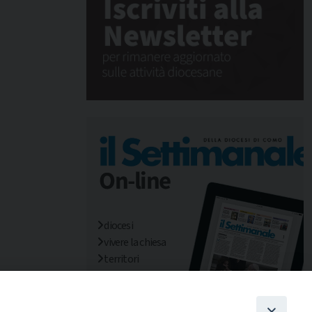
diocesi
vivere la chiesa
territori
mondo/missioni