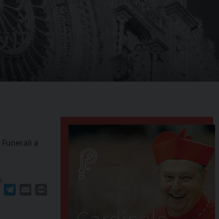
 Funerali a
u
ger
erest
WhatsApp
Telegram
Email
Print