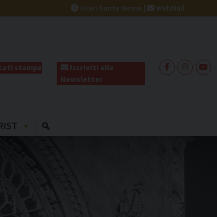
Orari Sante Messe
|
WebMail
ati stampa
Iscriviti alla
Newsletter
RIST