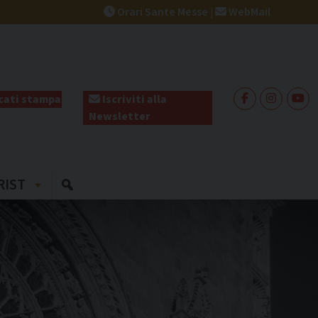
Orari Sante Messe
|
WebMail
ati stampa
Iscriviti alla
Newsletter
RIST