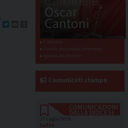
Cardinale
Oscar
Cantoni
u
ger
erest
WhatsApp
Telegram
Email
Print
Il Vescovo
Omelie, documenti, interventi
Agenda del Vescovo
Comunicati stampa
COMUNICAZIONI
DALLA DIOCESI
27 Luglio 2026
Lutto