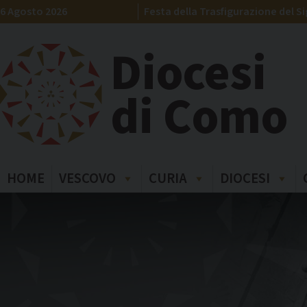
Skip
6 Agosto 2026
Festa della Trasfigurazione del S
to
content
Diocesi
di Como
HOME
VESCOVO
CURIA
DIOCESI