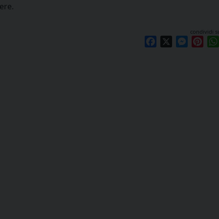
ere.
condividi s
Facebook
X
Messen
Pint