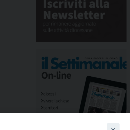
diocesi
vivere la chiesa
territori
mondo/missioni