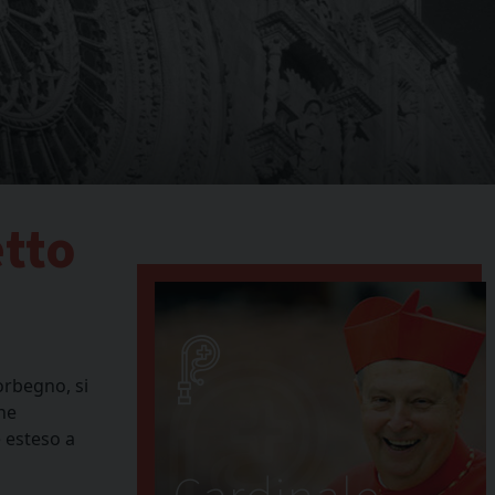
tto
orbegno, si
one
è esteso a