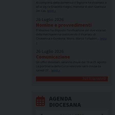
Al compiersi della domenica il Signore ha chiamato a
sé la sig.ra Graziella Valgoi, mamma di don Gianluca
Dei Cas.
leggi »
26 Luglio 2026
Nomine e provvedimenti
Il Vescovo ha disposto l’unificazione dei due vicariati
della Valchiavenna costituendo il Vicariato di
Chiavenna e Gordona. Mons. Marco Folladori…
leggi
»
26 Luglio 2026
Comunicazione
Gli uffici diocesani saranno chiusi dal 10 al 21 agosto.
La portineria della Curia vescovile sarà chiusa da
lunedì 27…
leggi »
TUTTI GLI AVVISI
AGENDA
DIOCESANA