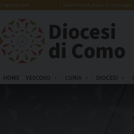
Skip
7 Agosto 2026
Santi Sisto II, papa, e compagni, 
to
content
Diocesi
di Como
HOME
VESCOVO
CURIA
DIOCESI