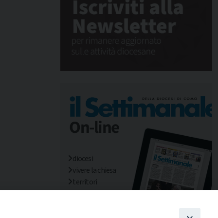
diocesi
vivere la chiesa
territori
mondo/missioni