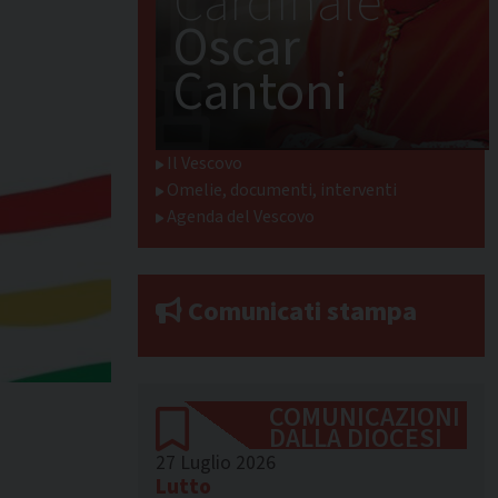
Cardinale
Oscar
Cantoni
Il Vescovo
Omelie, documenti, interventi
Agenda del Vescovo
Comunicati stampa
COMUNICAZIONI
DALLA DIOCESI
27 Luglio 2026
Lutto