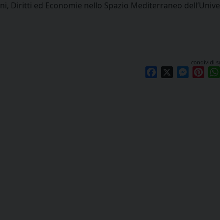
oni, Diritti ed Economie nello Spazio Mediterraneo dell’Unive
condividi s
Facebook
X
Messen
Pint