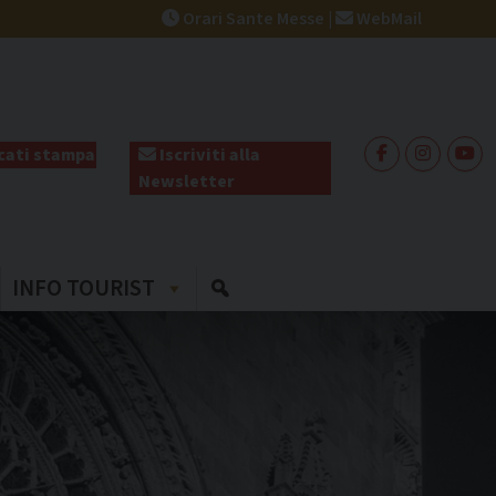
Orari Sante Messe
|
WebMail
ati stampa
Iscriviti alla
Newsletter
INFO TOURIST