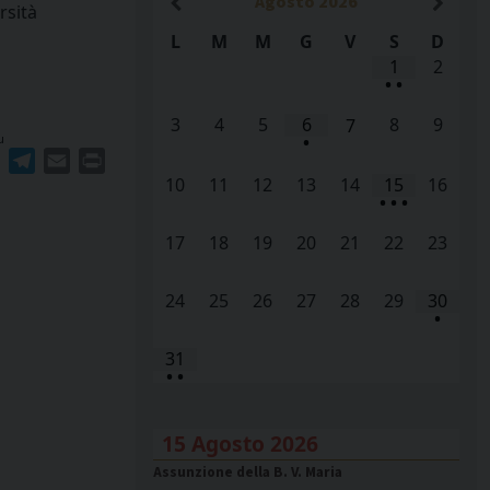
Agosto
2026
rsità
L
M
M
G
V
S
D
1
2
•
•
3
4
5
6
8
9
7
•
u
ger
erest
WhatsApp
Telegram
Email
Print
10
11
12
13
14
15
16
•
•
•
17
18
19
20
21
22
23
24
25
26
27
28
29
30
•
31
•
•
15 Agosto 2026
Assunzione della B. V. Maria