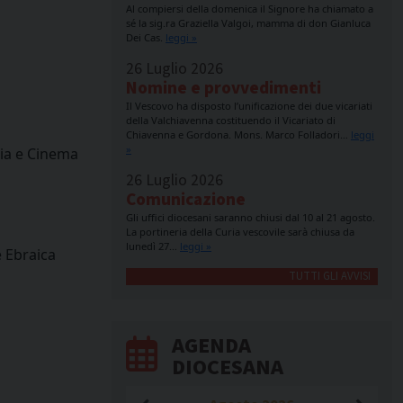
Al compiersi della domenica il Signore ha chiamato a
sé la sig.ra Graziella Valgoi, mamma di don Gianluca
Dei Cas.
leggi »
26 Luglio 2026
Nomine e provvedimenti
Il Vescovo ha disposto l’unificazione dei due vicariati
della Valchiavenna costituendo il Vicariato di
Chiavenna e Gordona. Mons. Marco Folladori…
leggi
»
ria e Cinema
26 Luglio 2026
Comunicazione
Gli uffici diocesani saranno chiusi dal 10 al 21 agosto.
La portineria della Curia vescovile sarà chiusa da
lunedì 27…
leggi »
e Ebraica
TUTTI GLI AVVISI
AGENDA
DIOCESANA