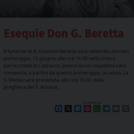
Esequie Don G. Beretta
Il funerale di d. Giovanni Beretta sarà celebrato domani
pomeriggio, 12 giugno, alle ore 16.00 nella chiesa
parrocchiale di Cedrasco, presso la cui cappellina sarà
composta, a partire da questo pomeriggio, la salma. La
S. Messa sarà preceduta, alle ore 15.30, dalla
preghiera del S. Rosario.
condividi su
Facebook
X
Messenger
Pinterest
WhatsApp
Telegram
Email
Pr