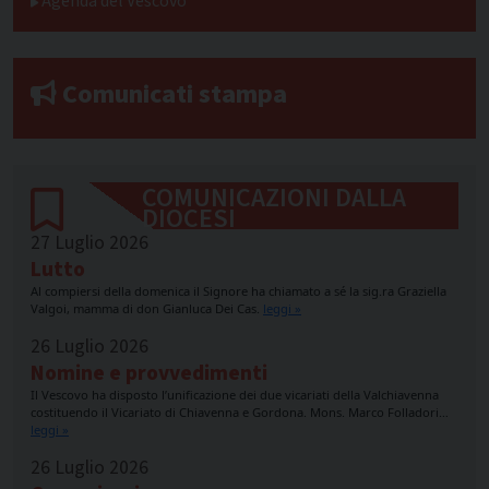
Agenda del Vescovo
Comunicati stampa
COMUNICAZIONI DALLA
DIOCESI
27 Luglio 2026
Lutto
Al compiersi della domenica il Signore ha chiamato a sé la sig.ra Graziella
Valgoi, mamma di don Gianluca Dei Cas.
leggi »
26 Luglio 2026
Nomine e provvedimenti
Il Vescovo ha disposto l’unificazione dei due vicariati della Valchiavenna
costituendo il Vicariato di Chiavenna e Gordona. Mons. Marco Folladori…
leggi »
26 Luglio 2026