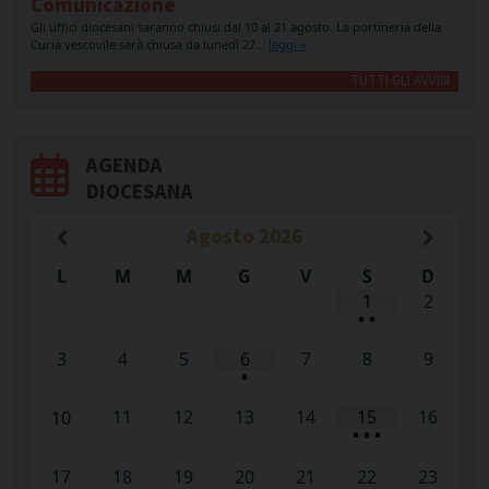
Comunicazione
Gli uffici diocesani saranno chiusi dal 10 al 21 agosto. La portineria della
Curia vescovile sarà chiusa da lunedì 27…
leggi »
TUTTI GLI AVVISI
AGENDA
DIOCESANA
Agosto
2026
L
M
M
G
V
S
D
1
2
•
•
3
4
5
6
7
8
9
•
11
12
13
14
15
16
10
•
•
•
17
18
19
20
21
22
23