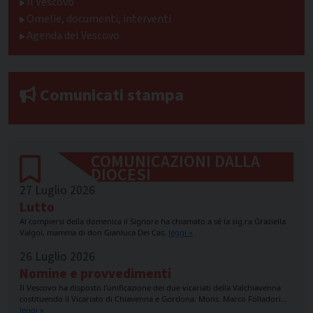
Il Vescovo
Omelie, documenti, interventi
Agenda del Vescovo
Comunicati stampa
COMUNICAZIONI DALLA
DIOCESI
27 Luglio 2026
Lutto
Al compiersi della domenica il Signore ha chiamato a sé la sig.ra Graziella
Valgoi, mamma di don Gianluca Dei Cas.
leggi »
26 Luglio 2026
Nomine e provvedimenti
Il Vescovo ha disposto l’unificazione dei due vicariati della Valchiavenna
costituendo il Vicariato di Chiavenna e Gordona. Mons. Marco Folladori…
leggi »