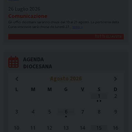
26 Luglio 2026
Comunicazione
Gli uffici diocesani saranno chiusi dal 10 al 21 agosto. La portineria della
Curia vescovile sarà chiusa da lunedì 27…
leggi »
TUTTI GLI AVVISI
AGENDA
DIOCESANA
Agosto
2026
L
M
M
G
V
S
D
1
2
•
•
3
4
5
6
8
9
7
•
10
11
12
13
14
15
16