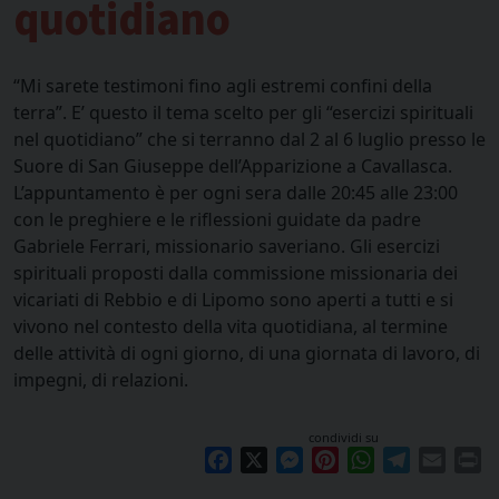
quotidiano
“Mi sarete testimoni fino agli estremi confini della
terra”. E’ questo il tema scelto per gli “esercizi spirituali
nel quotidiano” che si terranno dal 2 al 6 luglio presso le
Suore di San Giuseppe dell’Apparizione a Cavallasca.
L’appuntamento è per ogni sera dalle 20:45 alle 23:00
con le preghiere e le riflessioni guidate da padre
Gabriele Ferrari, missionario saveriano. Gli esercizi
spirituali proposti dalla commissione missionaria dei
vicariati di Rebbio e di Lipomo sono aperti a tutti e si
vivono nel contesto della vita quotidiana, al termine
delle attività di ogni giorno, di una giornata di lavoro, di
impegni, di relazioni.
condividi su
Facebook
X
Messenger
Pinterest
WhatsApp
Telegram
Email
Pr