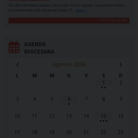
Gli uffici diocesani saranno chiusi dal 10 al 21 agosto. La portineria della
Curia vescovile sarà chiusa da lunedì 27…
leggi »
TUTTI GLI AVVISI
AGENDA
DIOCESANA
Agosto
2026
L
M
M
G
V
S
D
1
2
•
•
3
4
5
6
7
9
8
•
10
11
12
13
14
15
16
•
•
•
17
18
19
20
21
22
23