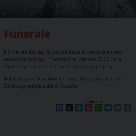
Funerale
Il funerale del sig. Giuseppe Rizzella verrà celebrato
venerdì prossimo, 1° settembre, alle ore 15.00 nella
chiesa parrocchiale di Loveno di Menaggio (Co).
Nella stessa chiesa domani sera, 31 agosto, alle ore
20.30 la preghiera del S. Rosario.
condividi su
Facebook
X
Messenger
Pinterest
WhatsApp
Telegram
Email
Pr