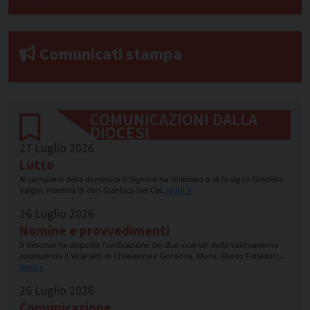
Comunicati stampa
COMUNICAZIONI DALLA
DIOCESI
27 Luglio 2026
Lutto
Al compiersi della domenica il Signore ha chiamato a sé la sig.ra Graziella
Valgoi, mamma di don Gianluca Dei Cas.
leggi »
26 Luglio 2026
Nomine e provvedimenti
Il Vescovo ha disposto l’unificazione dei due vicariati della Valchiavenna
costituendo il Vicariato di Chiavenna e Gordona. Mons. Marco Folladori…
leggi »
26 Luglio 2026
Comunicazione