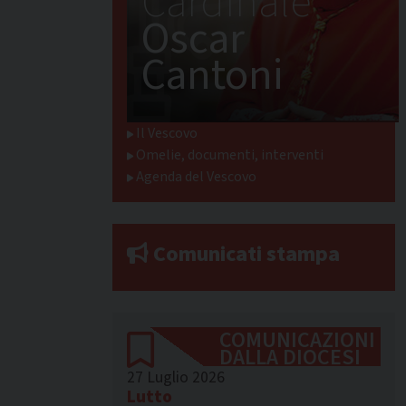
Cardinale
Oscar
Cantoni
Il Vescovo
Omelie, documenti, interventi
Agenda del Vescovo
Comunicati stampa
COMUNICAZIONI
DALLA DIOCESI
27 Luglio 2026
Lutto