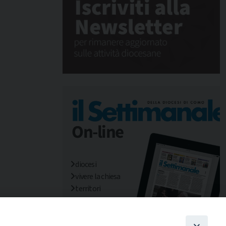
diocesi
vivere la chiesa
territori
mondo/missioni