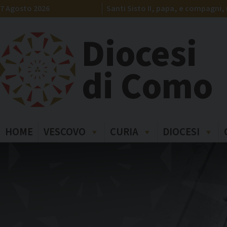
Skip
7 Agosto 2026
Santi Sisto II, papa, e compagni, 
to
content
Diocesi
di Como
HOME
VESCOVO
CURIA
DIOCESI