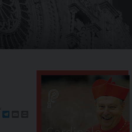
u
ger
erest
WhatsApp
Telegram
Email
Print