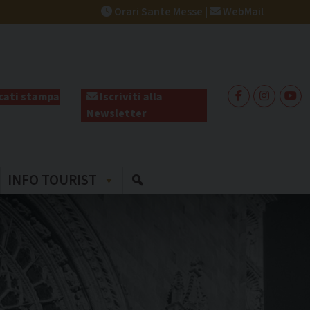
Orari Sante Messe
|
WebMail
ati stampa
Iscriviti alla
Newsletter
INFO TOURIST