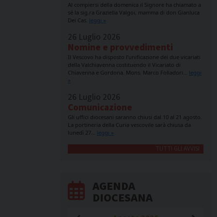
Al compiersi della domenica il Signore ha chiamato a
sé la sig.ra Graziella Valgoi, mamma di don Gianluca
Dei Cas.
leggi »
26 Luglio 2026
Nomine e provvedimenti
Il Vescovo ha disposto l’unificazione dei due vicariati
della Valchiavenna costituendo il Vicariato di
Chiavenna e Gordona. Mons. Marco Folladori…
leggi
»
26 Luglio 2026
Comunicazione
Gli uffici diocesani saranno chiusi dal 10 al 21 agosto.
La portineria della Curia vescovile sarà chiusa da
lunedì 27…
leggi »
TUTTI GLI AVVISI
AGENDA
DIOCESANA