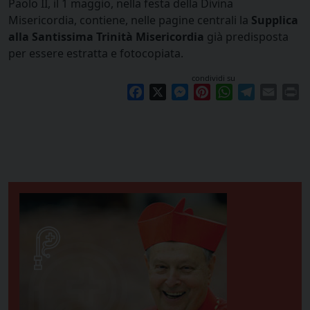
Paolo II, il 1 maggio, nella festa della Divina
Misericordia, contiene, nelle pagine centrali la
Supplica
alla Santissima Trinità Misericordia
già predisposta
per essere estratta e fotocopiata.
condividi su
Facebook
X
Messenger
Pinterest
WhatsApp
Telegram
Email
Pr