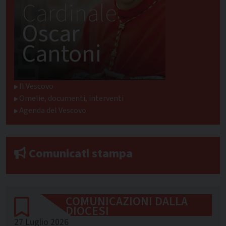
Cardinale
Oscar
Cantoni
Il Vescovo
Omelie, documenti, interventi
Agenda del Vescovo
Comunicati stampa
COMUNICAZIONI DALLA
DIOCESI
27 Luglio 2026