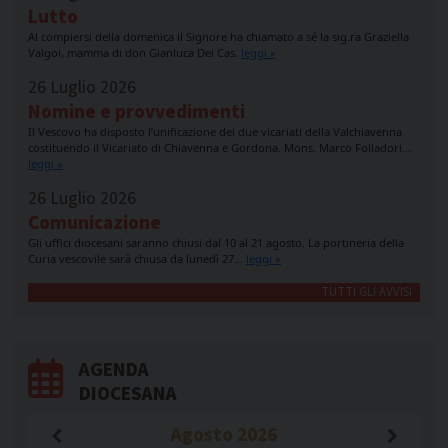
Lutto
Al compiersi della domenica il Signore ha chiamato a sé la sig.ra Graziella
Valgoi, mamma di don Gianluca Dei Cas.
leggi »
26 Luglio 2026
Nomine e provvedimenti
Il Vescovo ha disposto l’unificazione dei due vicariati della Valchiavenna
costituendo il Vicariato di Chiavenna e Gordona. Mons. Marco Folladori…
leggi »
26 Luglio 2026
Comunicazione
Gli uffici diocesani saranno chiusi dal 10 al 21 agosto. La portineria della
Curia vescovile sarà chiusa da lunedì 27…
leggi »
TUTTI GLI AVVISI
AGENDA
DIOCESANA
Agosto
2026