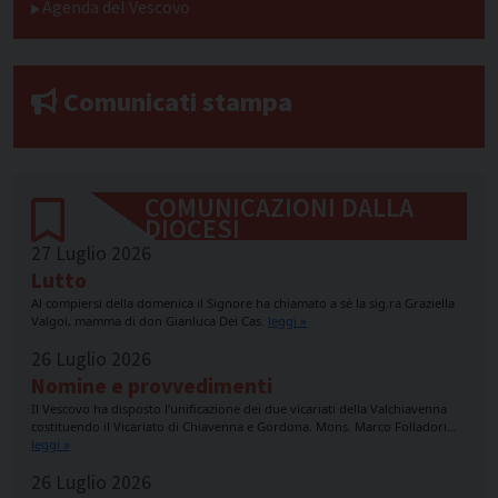
Agenda del Vescovo
Comunicati stampa
COMUNICAZIONI DALLA
DIOCESI
27 Luglio 2026
Lutto
Al compiersi della domenica il Signore ha chiamato a sé la sig.ra Graziella
Valgoi, mamma di don Gianluca Dei Cas.
leggi »
26 Luglio 2026
Nomine e provvedimenti
Il Vescovo ha disposto l’unificazione dei due vicariati della Valchiavenna
costituendo il Vicariato di Chiavenna e Gordona. Mons. Marco Folladori…
leggi »
26 Luglio 2026