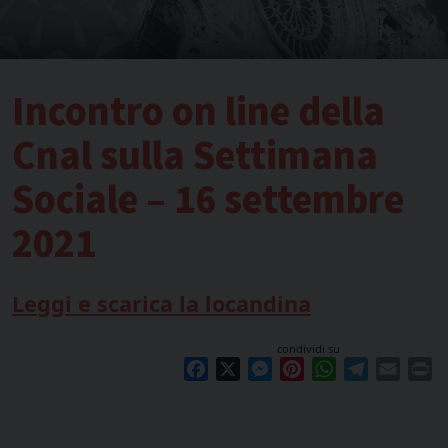
Incontro on line della
Cnal sulla Settimana
Sociale – 16 settembre
2021
Leggi e scarica la locandina
condividi su
Facebook
X
Messenger
Pinterest
WhatsApp
Telegram
Email
Pr