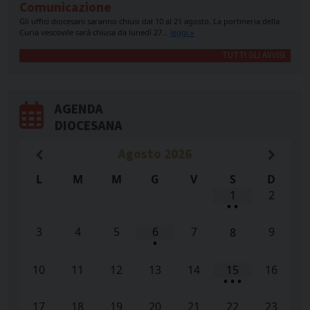
Comunicazione
Gli uffici diocesani saranno chiusi dal 10 al 21 agosto. La portineria della
Curia vescovile sarà chiusa da lunedì 27…
leggi »
TUTTI GLI AVVISI
AGENDA
DIOCESANA
Agosto
2026
L
M
M
G
V
S
D
1
2
•
•
3
4
5
6
7
9
8
•
10
11
12
13
14
15
16
•
•
•
17
18
19
20
21
22
23