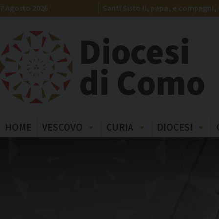
Skip
7 Agosto 2026
Santi Sisto II, papa, e compagni, 
to
content
Diocesi
di Como
HOME
VESCOVO
CURIA
DIOCESI