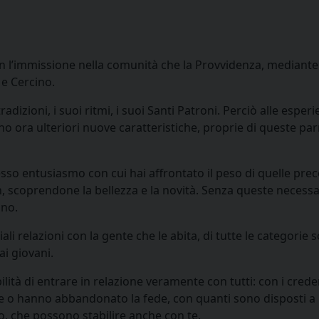
l’immissione nella comunità che la Provvidenza, mediante l
 e Cercino.
radizioni, i suoi ritmi, i suoi Santi Patroni. Perciò alle esper
 ora ulteriori nuove caratteristiche, proprie di queste par
sso entusiasmo con cui hai affrontato il peso di quelle pre
, scoprendone la bellezza e la novità. Senza queste necessa
ono.
ali relazioni con la gente che le abita, di tutte le categorie so
 ai giovani.
bilità di entrare in relazione veramente con tutti: con i creden
re o hanno abbandonato la fede, con quanti sono disposti a
o, che possono stabilire anche con te.