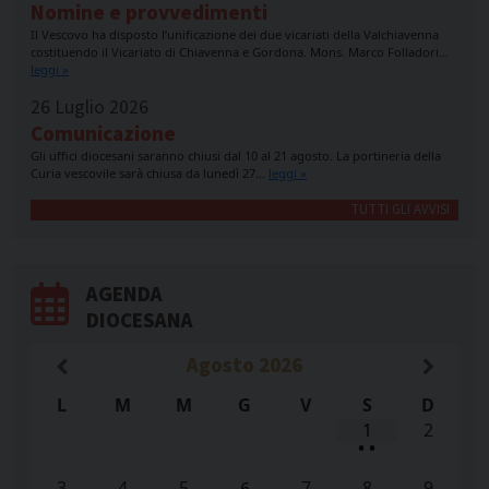
Nomine e provvedimenti
Il Vescovo ha disposto l’unificazione dei due vicariati della Valchiavenna
costituendo il Vicariato di Chiavenna e Gordona. Mons. Marco Folladori…
leggi »
26 Luglio 2026
Comunicazione
Gli uffici diocesani saranno chiusi dal 10 al 21 agosto. La portineria della
Curia vescovile sarà chiusa da lunedì 27…
leggi »
TUTTI GLI AVVISI
AGENDA
DIOCESANA
Agosto
2026
L
M
M
G
V
S
D
1
2
•
•
3
4
5
7
8
9