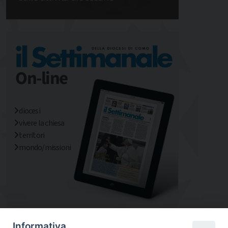
diocesi
vivere la chiesa
territori
mondo/missioni
Informativa