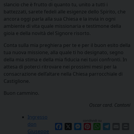
slancio che è frutto di quanto tu, unito a tutti i
battezzati, sarete fedeli alle esigenze dello Spirito, che
ancora oggi parla alla sua Chiesa e la invia in ogni
ambiente di vita quale missionaria e testimone della
gioia e della novità del Signore risorto.
Conta sulla mia preghiera per te e per il buon esito della
tua nuova missione, alla quale ti ho designato, segno
della mia stima e della mia fiducia nei tuoi confronti. In
attesa di poterci ritrovare nei prossimi mesi per la
consacrazione dell’altare nella Chiesa parrocchiale di
Castiglione.
Buon cammino.
Oscar card. Cantoni
Ingresso
condividi su
don
Facebook
X
Messenger
Pinterest
WhatsApp
Telegram
Email
Pr
Giuseppe