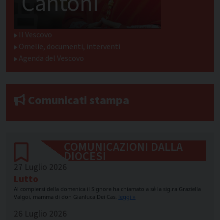
Cantoni
Il Vescovo
Omelie, documenti, interventi
Agenda del Vescovo
Comunicati stampa
COMUNICAZIONI DALLA
DIOCESI
27 Luglio 2026
Lutto
Al compiersi della domenica il Signore ha chiamato a sé la sig.ra Graziella
Valgoi, mamma di don Gianluca Dei Cas.
leggi »
26 Luglio 2026