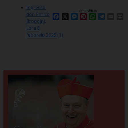
Ingresso
condividi su
don Enrico
Facebook
X
Messenger
Pinterest
WhatsApp
Telegram
Email
Pr
Broggini,
Lora 8
febbraio 2025 (1)