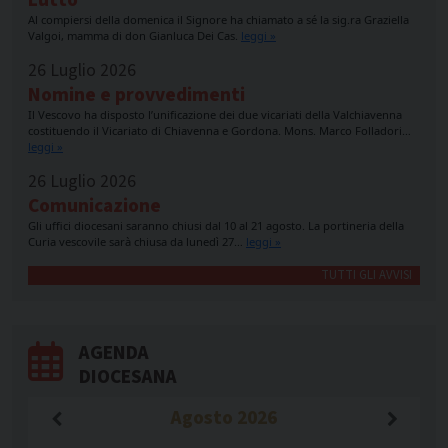
Lutto
Al compiersi della domenica il Signore ha chiamato a sé la sig.ra Graziella
Valgoi, mamma di don Gianluca Dei Cas.
leggi »
26 Luglio 2026
Nomine e provvedimenti
Il Vescovo ha disposto l’unificazione dei due vicariati della Valchiavenna
costituendo il Vicariato di Chiavenna e Gordona. Mons. Marco Folladori…
leggi »
26 Luglio 2026
Comunicazione
Gli uffici diocesani saranno chiusi dal 10 al 21 agosto. La portineria della
Curia vescovile sarà chiusa da lunedì 27…
leggi »
TUTTI GLI AVVISI
AGENDA
DIOCESANA
Agosto
2026