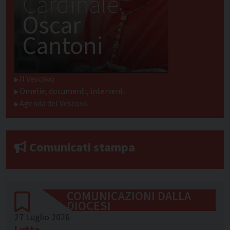
Cardinale
Oscar
Cantoni
Il Vescovo
Omelie, documenti, interventi
Agenda del Vescovo
Comunicati stampa
COMUNICAZIONI DALLA
DIOCESI
27 Luglio 2026