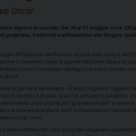
ovo Oscar
ostra Signora di Lourdes
.
Dal 18 al 21 maggio, circa 130 p
di preghiera, fraternità e affidamento alla Vergine, guid
aggio all’Esplanade del Rosario, ai piedi della basilica dell’
zione in cammino lungo le sponde del fiume Gave e al cosp
 cardinale Cantoni ha invitato i pellegrini a vivere Lourdes 
so Maria.
tando le parole di Bernadette. «E allora vogliamo regalarci u
o di serenità e di pace, quasi un anticipo di paradiso». Il 
io, definendolo un’occasione per “guardare in alto” e lasciars
do e la tenerezza di Maria, entri in relazione con ciascuno d
 ama uno per uno».
o il valore dell’ascolto: «Qui a Lourdes impariamo soprattut