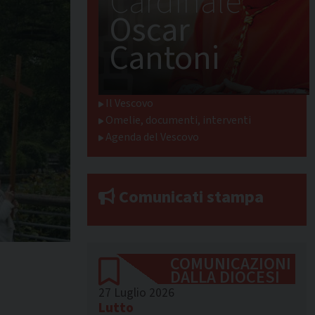
Cardinale
Oscar
Cantoni
Il Vescovo
Omelie, documenti, interventi
Agenda del Vescovo
Comunicati stampa
COMUNICAZIONI
DALLA DIOCESI
27 Luglio 2026
Lutto