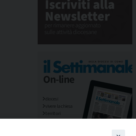
diocesi
vivere la chiesa
territori
mondo/missioni