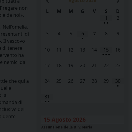
Agosto
2026
abituati a
 «Pregare non
L
M
M
G
V
S
D
le da noi».
1
2
•
•
 Nell’omelia,
3
4
5
6
8
9
7
presentanti di
•
. Il vescovo
à di tenere
10
11
12
13
14
15
16
•
•
•
tervento ha
ce nemici da
17
18
19
20
21
22
23
24
25
26
27
28
29
30
attie che qui a
•
uelle
, a
31
•
•
 domanda di
nclusive del
la gente
15 Agosto 2026
Assunzione della B. V. Maria