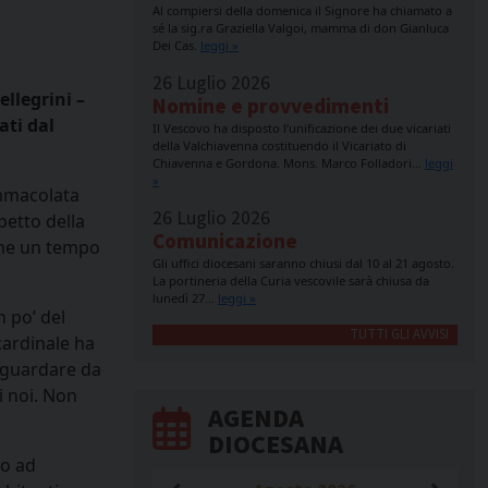
Al compiersi della domenica il Signore ha chiamato a
sé la sig.ra Graziella Valgoi, mamma di don Gianluca
Dei Cas.
leggi »
26 Luglio 2026
ellegrini –
Nomine e provvedimenti
ati dal
Il Vescovo ha disposto l’unificazione dei due vicariati
della Valchiavenna costituendo il Vicariato di
Chiavenna e Gordona. Mons. Marco Folladori…
leggi
»
Immacolata
26 Luglio 2026
etto della
Comunicazione
come un tempo
Gli uffici diocesani saranno chiusi dal 10 al 21 agosto.
La portineria della Curia vescovile sarà chiusa da
lunedì 27…
leggi »
n po’ del
TUTTI GLI AVVISI
cardinale ha
i guardare da
i noi. Non
AGENDA
DIOCESANA
to ad