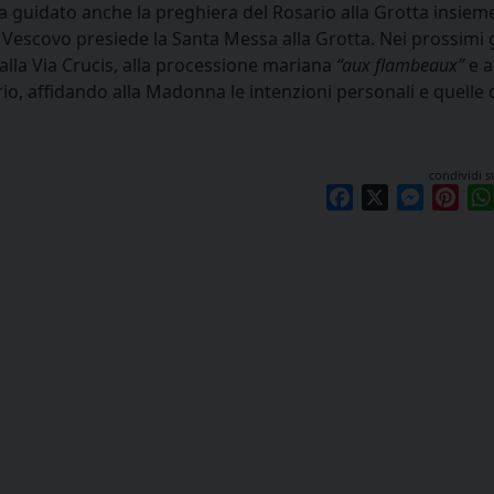
 guidato anche la preghiera del Rosario alla Grotta insieme
l Vescovo presiede la Santa Messa alla Grotta. Nei prossimi g
 alla Via Crucis, alla processione mariana
“aux flambeaux”
e ag
, affidando alla Madonna le intenzioni personali e quelle d
condividi s
Facebook
X
Messen
Pint