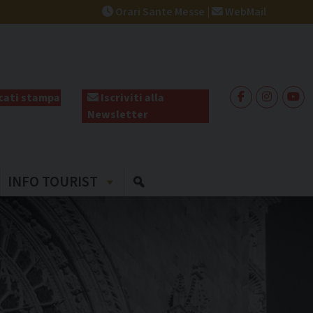
Orari Sante Messe
|
WebMail
ati stampa
Iscriviti alla
Newsletter
INFO TOURIST