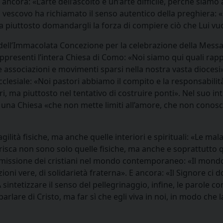
ancora: «L’arte dell’ascolto è un’arte difficile, perché siamo 
 il vescovo ha richiamato il senso autentico della preghiera:
ca piuttosto domandargli la forza di compiere ciò che Lui vuo
a dell’Immacolata Concezione per la celebrazione della Messa.
appresenti l’intera Chiesa di Como: «Noi siamo qui quali rap
lle associazioni e movimenti sparsi nella nostra vasta diocesi»
ecclesiale: «Noi pastori abbiamo il compito e la responsabilit
i, ma piuttosto nel tentativo di costruire ponti». Nel suo in
 una Chiesa «che non mette limiti all’amore, che non conos
agilità fisiche, ma anche quelle interiori e spirituali: «Le mal
isca non sono solo quelle fisiche, ma anche e soprattutto q
la missione dei cristiani nel mondo contemporaneo: «Il mondo
ioni vere, di solidarietà fraterna». E ancora: «Il Signore ci
A sintetizzare il senso del pellegrinaggio, infine, le parole co
rlare di Cristo, ma far sì che egli viva in noi, in modo che 