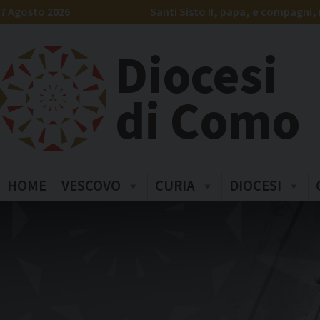
Skip
7 Agosto 2026
Santi Sisto II, papa, e compagni, 
to
content
Diocesi
di Como
HOME
VESCOVO
CURIA
DIOCESI