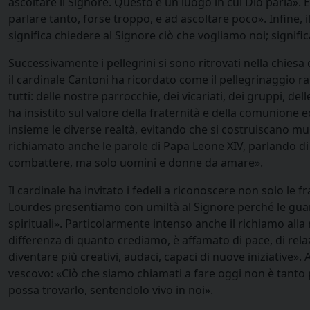
ascoltare il Signore. Questo è un luogo in cui Dio parla». E 
parlare tanto, forse troppo, e ad ascoltare poco». Infine,
significa chiedere al Signore ciò che vogliamo noi; signifi
Successivamente i pellegrini si sono ritrovati nella chies
il cardinale Cantoni ha ricordato come il pellegrinaggio r
tutti: delle nostre parrocchie, dei vicariati, dei gruppi, de
ha insistito sul valore della fraternità e della comunione 
insieme le diverse realtà, evitando che si costruiscano mur
richiamato anche le parole di Papa Leone XIV, parlando di
combattere, ma solo uomini e donne da amare».
Il cardinale ha invitato i fedeli a riconoscere non solo le fr
Lourdes presentiamo con umiltà al Signore perché le guar
spirituali». Particolarmente intenso anche il richiamo al
differenza di quanto crediamo, è affamato di pace, di relaz
diventare più creativi, audaci, capaci di nuove iniziative». 
vescovo: «Ciò che siamo chiamati a fare oggi non è tanto pa
possa trovarlo, sentendolo vivo in noi».