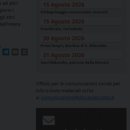
 ad altri
15 Agosto 2026
iorni i
Pellegrinaggio vocazionale: vicariati
li altri
15 Agosto 2026
ell’intera
Pontificale, Cattedrale
30 Agosto 2026
Primi Vespri, Basilica di S. Abbondio
u
ger
erest
WhatsApp
Telegram
Email
Print
31 Agosto 2026
Sant'Abbondio, patrono della Diocesi
Ufficio per le comunicazioni sociali per
info o invio materiali scrivi
a:
comunicazione@diocesidicomo.it