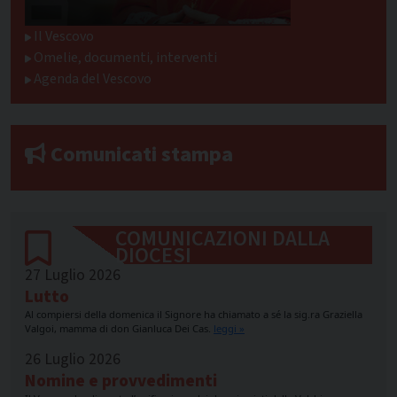
Il Vescovo
Omelie, documenti, interventi
Agenda del Vescovo
Comunicati stampa
COMUNICAZIONI DALLA
DIOCESI
27 Luglio 2026
Lutto
Al compiersi della domenica il Signore ha chiamato a sé la sig.ra Graziella
Valgoi, mamma di don Gianluca Dei Cas.
leggi »
26 Luglio 2026
Nomine e provvedimenti