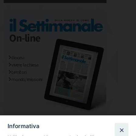
diocesi
vivere la chiesa
territori
mondo/missioni
Informativa