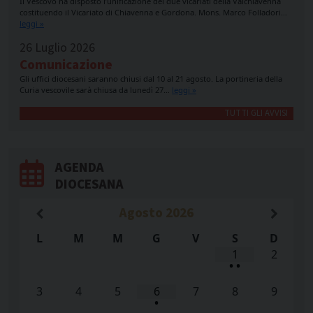
Il Vescovo ha disposto l’unificazione dei due vicariati della Valchiavenna
costituendo il Vicariato di Chiavenna e Gordona. Mons. Marco Folladori…
leggi »
26 Luglio 2026
Comunicazione
Gli uffici diocesani saranno chiusi dal 10 al 21 agosto. La portineria della
Curia vescovile sarà chiusa da lunedì 27…
leggi »
TUTTI GLI AVVISI
AGENDA
DIOCESANA
Agosto
2026
L
M
M
G
V
S
D
1
2
•
•
3
4
5
6
7
8
9
•