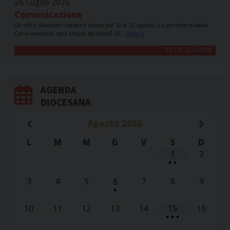
26 Luglio 2026
Comunicazione
Gli uffici diocesani saranno chiusi dal 10 al 21 agosto. La portineria della
Curia vescovile sarà chiusa da lunedì 27…
leggi »
TUTTI GLI AVVISI
AGENDA
DIOCESANA
Agosto
2026
L
M
M
G
V
S
D
1
2
•
•
3
4
5
7
8
9
6
•
10
11
12
13
14
15
16
•
•
•