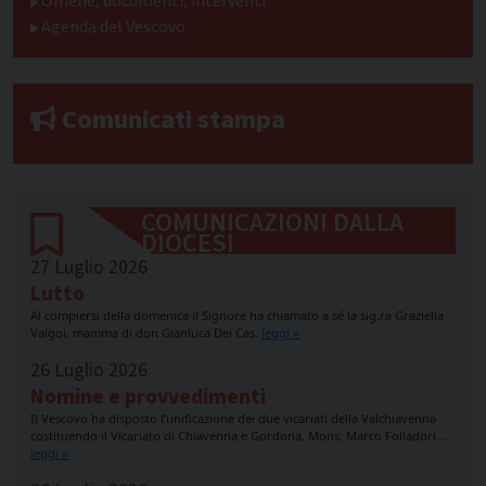
Omelie, documenti, interventi
Agenda del Vescovo
Comunicati stampa
COMUNICAZIONI DALLA
DIOCESI
27 Luglio 2026
Lutto
Al compiersi della domenica il Signore ha chiamato a sé la sig.ra Graziella
Valgoi, mamma di don Gianluca Dei Cas.
leggi »
26 Luglio 2026
Nomine e provvedimenti
Il Vescovo ha disposto l’unificazione dei due vicariati della Valchiavenna
costituendo il Vicariato di Chiavenna e Gordona. Mons. Marco Folladori…
leggi »