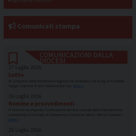
Agenda del Vescovo
Comunicati stampa
COMUNICAZIONI DALLA
DIOCESI
27 Luglio 2026
Lutto
Al compiersi della domenica il Signore ha chiamato a sé la sig.ra Graziella
Valgoi, mamma di don Gianluca Dei Cas.
leggi »
26 Luglio 2026
Nomine e provvedimenti
Il Vescovo ha disposto l’unificazione dei due vicariati della Valchiavenna
costituendo il Vicariato di Chiavenna e Gordona. Mons. Marco Folladori…
leggi »
26 Luglio 2026