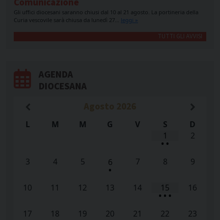
Comunicazione
Gli uffici diocesani saranno chiusi dal 10 al 21 agosto. La portineria della
Curia vescovile sarà chiusa da lunedì 27…
leggi »
TUTTI GLI AVVISI
AGENDA
DIOCESANA
Agosto
2026
L
M
M
G
V
S
D
1
2
•
•
3
4
5
7
8
9
6
•
10
11
12
13
14
15
16
•
•
•
17
18
19
20
21
22
23